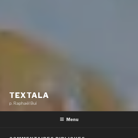
TEXTALA
p. Raphaël Bui
Menu