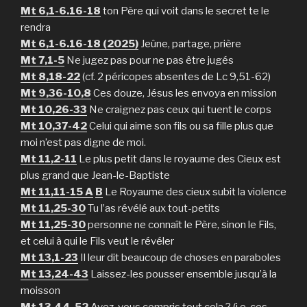
Mt 6,1-6.16-18
ton Père qui voit dans le secret te le
rendra
Mt 6,1-6.16-18 (2025)
Jeûne, partage, prière
Mt 7,1-5
Ne jugez pas pour ne pas être jugés
Mt 8,18-22
(cf. 2 péricopes absentes de Lc 9,51-62)
Mt 9,36-10,8
Ces douze, Jésus les envoya en mission
Mt 10,26-33
Ne craignez pas ceux qui tuent le corps
Mt 10,37-42
Celui qui aime son fils ou sa fille plus que
moi n’est pas digne de moi.
Mt 11,2-11
Le plus petit dans le royaume des Cieux est
plus grand que Jean-le-Baptiste
Mt 11,11-15 A
B
Le Royaume des cieux subit la violence
Mt 11,25-30
Tu l’as révélé aux tout-petits
Mt 11,25-30
personne ne connaît le Père, sinon le Fils,
et celui à qui le Fils veut le révéler
Mt 13,1-23
Il leur dit beaucoup de choses en paraboles
Mt 13,24-43
Laissez-les pousser ensemble jusqu’à la
moisson