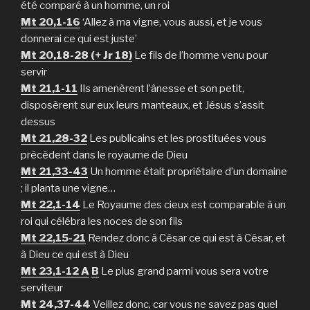
été comparé à un homme, un roi
Mt 20,1-16
‘Allez à ma vigne, vous aussi, et je vous
donnerai ce qui est juste’
Mt 20,18-28 (+ Jr 18)
Le fils de l’homme venu pour
servir
Mt 21,1-11
Ils amenè­rent l’ânesse et son petit,
disposèrent sur eux leurs manteaux, et Jésus s’as­sit
dessus
Mt 21,28-32
Les publicains et les prostituées vous
précèdent dans le royaume de Dieu
Mt 21,33-43
Un homme était propriétaire d’un domaine
; il planta une vigne…
Mt 22,1-14
Le Royaume des cieux est comparable à un
roi qui célébra les noces de son fils
Mt 22,15-21
Rendez donc à César ce qui est à César, et
à Dieu ce qui est à Dieu
Mt 23,1-12 A
B
Le plus grand parmi vous sera votre
serviteur
Mt 24,37-44
Veillez donc, car vous ne savez pas quel