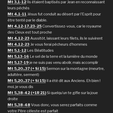
Mt 3,1-12
Ils étaient baptisés par Jean en reconnaissant
leurs péchés
Mt 4,1-11
Jésus fut conduit au désert par l’Esprit pour
être tenté par le diable.
Mt 4,12-17.23-25
Convertissez-vous, car le royaume
des Cieux est tout proche
Mt 4,12-23
Aussitôt, laissant leurs filets, ils le suivirent
Mt 4,12-23
Je vous ferai pêcheurs d’hommes
Mt 5,1-12
Les Béatitudes
Mt 5,13-16
Le sel de la terre et la lumière du monde
Mt 5,17-19
je ne suis pas venu abolir, mais accomplir
Mt 5,20..37 (+ Si 15)
Sermon sur la montagne (meurtre,
adultère, serment)
Mt 5,20..37 (+ Si 15)
Il a été dit aux Anciens. Eh bien !
moi, je vous dis
Mt 5,38-42 (+1R 21)
Si quelqu’un te gifle sur la joue
droite
Mt 5,38-48
Vous donc, vous serez parfaits comme
votre Père céleste est parfait