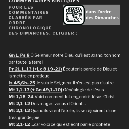
COMMENTAIRES BIBLIQUES
POUR LES
COMMENTAIRES
CLASSÉS PAR
ORDRE
CHRONOLOGIQUE
DES DIMANCHES, CLIQUER :
Gn 1, Ps 8
Ô Seigneur notre Dieu, qu’il est grand, ton nom
par toute la terre !
Pr 21,1..13 (+Lc 8,19-21)
Écouter la parole de Dieu et
la mettre en pratique
Is 45,6b..25
Je suis le Seigneur, il n’en est pas d’autre
Mt 1,1-17 (+ Gn 49,1..10)
Généalogie de Jésus
Mt 1,18-24
Voici comment fut engendré Jésus Christ
Mt 2,1-12
Des mages venus d’Orient…
Mt 2,1-12
Quand ils virent l’étoile, ils se réjouirent d’une
très grande joie
Mt 2,1-12
…car voici ce qui est écrit par le prophète