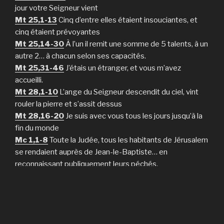
jour votre Seigneur vient
Mt 25,1-13
Cinq d’entre elles étaient insouciantes, et
cinq étaient prévoyantes
Mt 25,14-30
À l’un il remit une somme de 5 talents, à un
autre 2… à chacun selon ses capacités.
Mt 25,31-46
J’étais un étranger, et vous m’avez
accueilli.
Mt 28,1-10
L’ange du Seigneur descendit du ciel, vint
rouler la pierre et s’assit dessus
Mt 28,16-20
Je suis avec vous tous les jours jusqu’à la
fin du monde
Mc 1,1-8
Toute la Judée, tous les habitants de Jérusalem
se rendaient auprès de Jean-le-Baptiste… en
reconnaissant publiquement leurs péchés.
Mc 1,1-8
Évangile de Jésus, Christ, fils de Dieu (mp3)
Mc 1,7-11
Il fut baptisé par Jean dans le Jourdain
Mc 1,12-15
Dans le désert, il resta quarante jours, tenté
par Satan