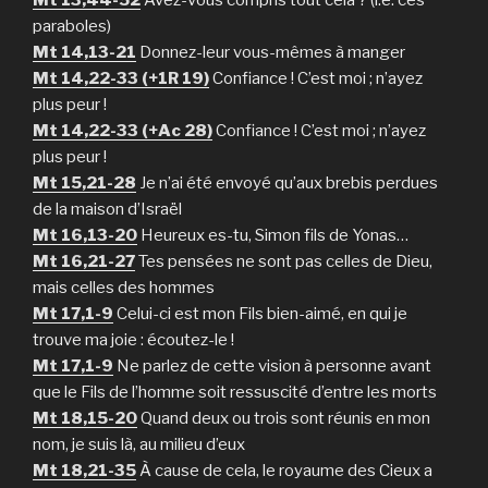
Mt 13,44-52
Avez-vous compris tout cela ? (i.e. ces
paraboles)
Mt 14,13-21
Donnez-leur vous-mêmes à manger
Mt 14,22-33 (+1R 19)
Confiance ! C’est moi ; n’ayez
plus peur !
Mt 14,22-33 (+Ac 28)
Confiance ! C’est moi ; n’ayez
plus peur !
Mt 15,21-28
Je n’ai été envoyé qu’aux brebis perdues
de la maison d’Israël
Mt 16,13-20
Heureux es-tu, Simon fils de Yonas…
Mt 16,21-27
Tes pensées ne sont pas celles de Dieu,
mais celles des hommes
Mt 17,1-9
Celui-ci est mon Fils bien-aimé, en qui je
trouve ma joie : écoutez-le !
Mt 17,1-9
Ne parlez de cette vision à personne avant
que le Fils de l’homme soit ressuscité d’entre les morts
Mt 18,15-20
Quand deux ou trois sont réunis en mon
nom, je suis là, au milieu d’eux
Mt 18,21-35
À cause de cela, le royaume des Cieux a