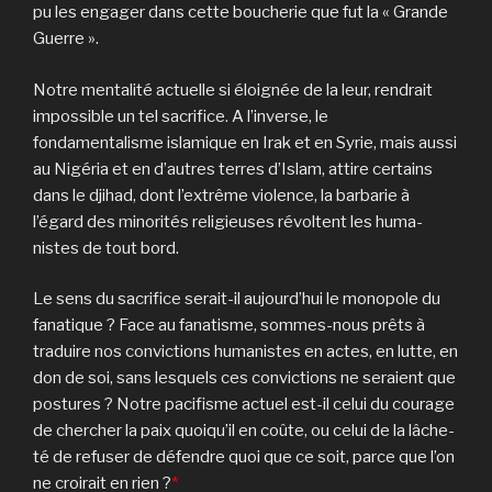
pu les engager dans cette boucherie que fut la « Grande
Guerre ».
Notre mentalité actuelle si éloignée de la leur, rendrait
impossible un tel sacrifice. A l’inverse, le
fondamentalisme islami­que en Irak et en Syrie, mais aussi
au Nigéria et en d’autres terres d’Islam, attire certains
dans le djihad, dont l’extrême violence, la barbarie à
l’égard des minorités religieuses révoltent les hu­ma­
nistes de tout bord.
Le sens du sacrifice serait-il aujour­d’hui le monopole du
fanati­que ? Fa­ce au fanatisme, sommes-nous prêts à
traduire nos convictions huma­nis­tes en actes, en lutte, en
don de soi, sans lesquels ces convic­tions ne seraient que
postures ? Notre pacifis­me actuel est-il ce­lui du courage
de chercher la paix quoi­qu’il en coû­te, ou celui de la lâche­
té de refuser de défen­dre quoi que ce soit, parce que l’on
ne croirait en rien ?
*