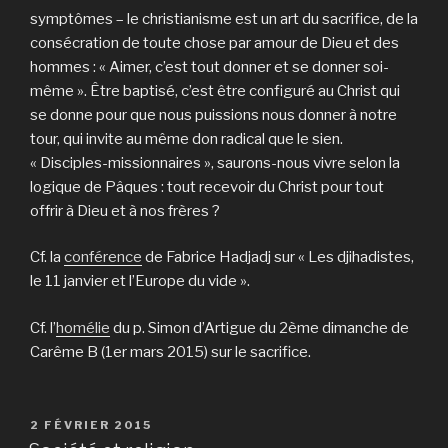
symptômes – le christianisme est un art du sacrifice, de la
consécration de toute chose par amour de Dieu et des
hommes : « Aimer, c’est tout donner et se donner soi-
même ». Être baptisé, c’est être configuré au Christ qui
se donne pour que nous puissions nous donner à notre
tour, qui invite au même don radical que le sien.
« Disciples-missionnaires », saurons-nous vivre selon la
logique de Pâques : tout recevoir du Christ pour tout
offrir à Dieu et à nos frères ?
Cf. la
conférence
de Fabrice Hadjadj sur « Les djihadistes,
le 11 janvier et l’Europe du vide ».
Cf. l’
homélie
du p. Simon d’Artigue du 2ème dimanche de
Carême B (1er mars 2015) sur le sacrifice.
PUBLIÉ
2 FÉVRIER 2015
LE