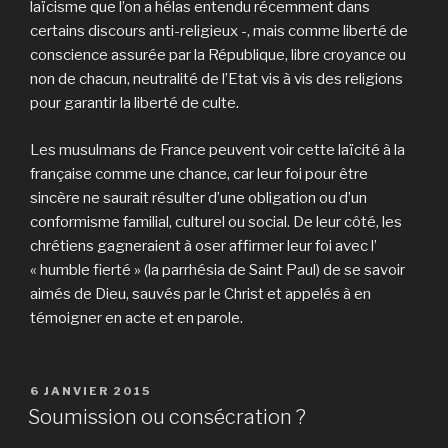
laïcisme que l’on a hélas entendu récemment dans
certains discours anti-religieux -, mais comme liberté de
conscience assurée par la République, libre croyance ou
non de chacun, neutralité de l’Etat vis à vis des religions
pour garantir la liberté de culte.
Les musulmans de France peuvent voir cette laïcité à la
française comme une chance, car leur foi pour être
sincère ne saurait résulter d’une obligation ou d’un
conformisme familial, culturel ou social. De leur côté, les
chrétiens gagneraient à oser affirmer leur foi avec l’
« humble fierté » (la parrhésia de Saint Paul) de se savoir
aimés de Dieu, sauvés par le Christ et appelés à en
témoigner en acte et en parole.
PUBLIÉ
6 JANVIER 2015
LE
Soumission ou consécration ?