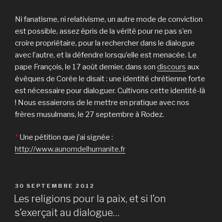
Ni fanatisme, ni relativisme, un autre mode de conviction
est possible, assez épris de la vérité pour ne pas s’en
croire propriétaire, pour la rechercher dans le dialogue
avec l’autre, et la défendre lors­qu’elle est menacée. Le
pape François, le 17 août der­nier, dans son
dis­cours
aux
évêques de Corée le disait : une identité chrétienne for­te
est néces­saire pour dialoguer. Cultivons cette identité-là
! Nous essaierons de le mettre en pratique avec nos
frères musulmans, le 27 septembre à Rodez.
*
Une pétition que j’ai signée :
http://www.aunomdelhumanite.fr
PUBLIÉ
30 SEPTEMBRE 2012
LE
Les religions pour la paix, et si l’on
s’exerçait au dialogue…