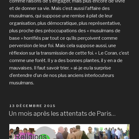
comme raisons de s’engager, mais plus encore de vivre
et de donner sa vie. Mais c’est aussi l’affaire des
musulmans, qui suppose une remise à plat de leur
organisation, plus démocratique, plus représentative,
plus proche des préoccupations des « musulmans de
base » horrifiés par tout ce qu’ils perçoivent comme
perversion de leur foi. Mais cela suppose aussi, une
réflexion sur la transmission de cette foi. « Le Coran, c’est
comme une forêt. Il y a des bonnes plantes, il y en a de
mauvaises. Il faut savoir trier. » ai-je eu la surprise
d’entendre d’un de nos plus anciens interlocuteurs
musulmans.
PUBLIÉ
13 DÉCEMBRE 2015
LE
Un mois après les attentats de Paris…