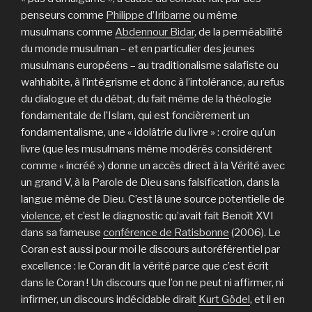
penseurs comme
Philippe d’Iribarne
ou même
musulmans comme
Abdennour Bidar
, de la perméabilité
du monde musulman – et en particulier des jeunes
musulmans européens – au traditionalisme salafiste ou
wahhabite, à l’intégrisme et donc à l’intolérance, au refus
du dialogue et du débat, du fait même de la théologie
fondamentale de l’Islam, qui est foncièrement un
fondamentalisme, une « idolâtrie du livre » : croire qu’un
livre (que les musulmans même modérés considèrent
comme « incréé ») donne un accès direct à la Vérité avec
un grand V, à la Parole de Dieu sans falsification, dans la
langue même de Dieu. C’est là une source potentielle de
violence
, et c’est le diagnostic qu’avait fait Benoît XVI
dans sa fameuse
conférence de Ratisbonne
(2006). Le
Coran est aussi pour moi le discours autoréférentiel par
excellence : le Coran dit la vérité parce que c’est écrit
dans le Coran ! Un discours que l’on ne peut ni affirmer, ni
infirmer, un discours indécidable dirait
Kurt Gödel
, et il en