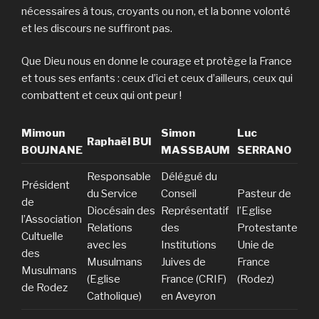
nécessaires à tous, croyants ou non, et la bonne volonté
et les discours ne suffiront pas.
Que Dieu nous en donne le courage et protège la France
et tous ses enfants : ceux d’ici et ceux d’ailleurs, ceux qui
combattent et ceux qui ont peur !
Mimoun
Simon
Luc
Raphaël BUI
BOUJNANE
MASSBAUM
SERRANO
Responsable
Délégué du
Président
du Service
Conseil
Pasteur de
de
Diocésain des
Représentatif
l’Eglise
l’Association
Relations
des
Protestante
Cultuelle
avec les
Institutions
Unie de
des
Musulmans
Juives de
France
Musulmans
(Eglise
France (CRIF)
(Rodez)
de Rodez
Catholique)
en Aveyron