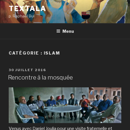
Aller
TEXTALA
au
p. Raphaël Bui
contenu
principal
Menu
CATÉGORIE :
ISLAM
PUBLIÉ
30 JUILLET 2016
LE
Rencontre à la mosquée
Venus avec Daniel Joulia pour une visite fraternelle et