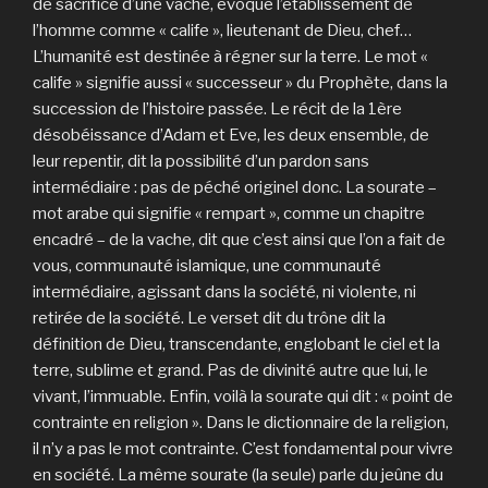
de sacrifice d’une vache, évoque l’établissement de
l’homme comme « calife », lieutenant de Dieu, chef…
L’humanité est destinée à régner sur la terre. Le mot «
calife » signifie aussi « successeur » du Prophète, dans la
succession de l’histoire passée. Le récit de la 1ère
désobéissance d’Adam et Eve, les deux ensemble, de
leur repentir, dit la possibilité d’un pardon sans
intermédiaire : pas de péché originel donc. La sourate –
mot arabe qui signifie « rempart », comme un chapitre
encadré – de la vache, dit que c’est ainsi que l’on a fait de
vous, communauté islamique, une communauté
intermédiaire, agissant dans la société, ni violente, ni
retirée de la société. Le verset dit du trône dit la
définition de Dieu, transcendante, englobant le ciel et la
terre, sublime et grand. Pas de divinité autre que lui, le
vivant, l’immuable. Enfin, voilà la sourate qui dit : « point de
contrainte en religion ». Dans le dictionnaire de la religion,
il n’y a pas le mot contrainte. C’est fondamental pour vivre
en société. La même sourate (la seule) parle du jeûne du