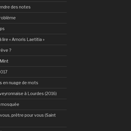
rendre des notes
problème
mps
 lire « Amoris Laetitia »
 rêve ?
 Mint
2017
s en nuage de mots
Aveyronnaise à Lourdes (2016)
a mosquée
vous, prêtre pour vous (Saint