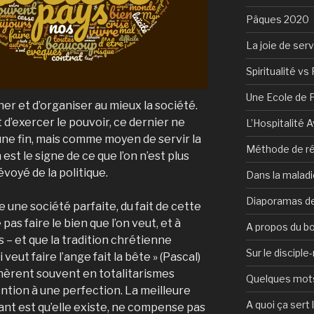
Pâques 2020
La joie de serv
Spiritualité vs 
Une Ecole de 
ner et d’organiser au mieux la société.
t d’exercer le pouvoir, ce dernier ne
L’Hospitalité 
e fin, mais comme moyen de servir la
Méthode de ré
est le signe de ce que l’on n’est plus
dévoyé de la politique.
Dans la maladi
Diaporamas de
 une société parfaite, du fait de cette
pas faire le bien que l’on veut, et à
A propos du b
as – et que la tradition chrétienne
Sur le discipl
 veut faire l’ange fait la bête » (Pascal)
énèrent souvent en totalitarismes
Quelques mots 
ntion à une perfection. La meilleure
A quoi ça sert l
tant est qu’elle existe, ne compense pas