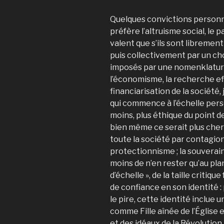
Quelques convictions personne
préfère l’altruisme social, le 
valent que s’ils sont libremen
puis collectivement par un ch
imposés par une nomenklatura
l’économisme, la recherche eff
financiarisation de la société
qui commence à l’échelle pe
moins, plus éthique du point 
bien même ce serait plus cher 
toute la société par contagion
protectionnisme ; la souveraine
moins de n’en rester qu’au pl
d’échelle », de la taille critiq
de confiance en son identité : 
le pire, cette identité inclue 
comme Fille aînée de l’Église
et des idéaux de la Révolution,