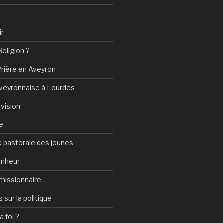
ir
Religion ?
Prière en Aveyron
Aveyronnaise à Lourdes
vision
e
 pastorale des jeunes
onheur
e-missionnaire…
sur la politique
a foi ?