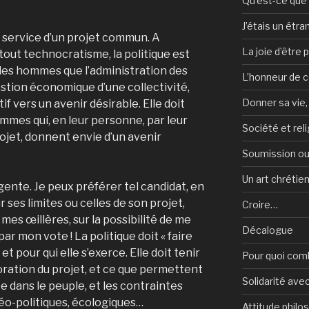
Qu’est-ce que l
J’étais un étra
u service d’un projet commun. A
La joie d’être 
 tout technocratisme, la politique est
es hommes que l’administration des
L’honneur de c
gestion économique d’une collectivité,
Donner sa vie,
tif vers un avenir désirable. Elle doit
mmes qui, en leur personne, par leur
Société et reli
rojet, donnent envie d’un avenir
Soumission ou
Un art chrétie
ngente. Je peux préférer tel candidat, en
 ses limites ou celles de son projet,
Croire…
 mes œillères, sur la possibilité de me
Décalogue
par mon vote ! La politique doit « faire
et pour qui elle s’exerce. Elle doit tenir
Pour quoi com
oration du projet, et ce que permettent
Solidarité avec
ite dans le peuple, et les contraintes
éo-politiques, écologiques…
Attitude philo