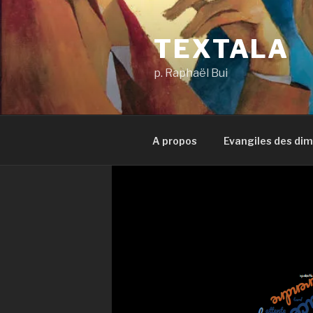
Aller
au
TEXTALA
contenu
principal
p. Raphaël Bui
A propos
Evangiles des di