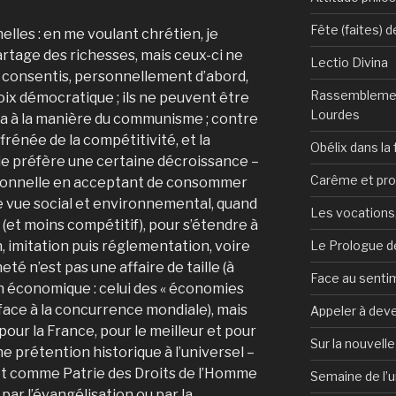
Fête (faites) 
lles : en me voulant chrétien, je
partage des richesses, mais ceux-ci ne
Lectio Divina
t consentis, personnellement d’abord,
Rassemblemen
oix démocratique ; ils ne peuvent être
Lourdes
 à la manière du communisme ; contre
rénée de la compétitivité, et la
Obélix dans la 
, je préfère une certaine décroissance –
Carême et pr
rsonnelle en acceptant de consommer
de vue social et environnemental, quand
Les vocations, 
(et moins compétitif), pour s’étendre à
Le Prologue de
, imitation puis réglementation, voire
té n’est pas une affaire de taille (à
Face au sentim
an économique : celui des « économies
ue face à la concurrence mondiale), mais
Appeler à deve
pour la France, pour le meilleur et pour
Sur la nouvell
une prétention historique à l’universel –
 et comme Patrie des Droits de l’Homme
Semaine de l’u
 par l’évangélisation ou par la