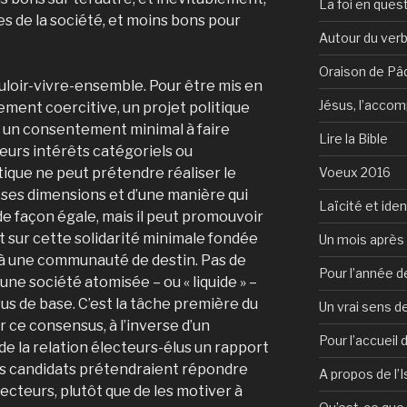
La foi en ques
es de la société, et moins bons pour
Autour du verb
Oraison de Pâ
ouloir-vivre-ensemble. Pour être mis en
Jésus, l’accom
ent coercitive, un projet politique
 un consentement minimal à faire
Lire la Bible
eurs intérêts catégoriels ou
Voeux 2016
itique ne peut prétendre réaliser le
 ses dimensions et d’une manière qui
Laïcité et ide
e façon égale, mais il peut promouvoir
 sur cette solidarité minimale fondée
Un mois après 
 à une communauté de destin. Pas de
Pour l’année d
une société atomisée – ou « liquide » –
us de base. C’est la tâche première du
Un vrai sens de
r ce consensus, à l’inverse d’un
Pour l’accueil
 de la relation électeurs-élus un rapport
les candidats prétendraient répondre
A propos de l’
ecteurs, plutôt que de les motiver à