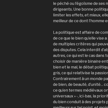
le péché ou l’égoïsme de ses
dirigeants. Une bonne politiq
limiter les effets, et mieux, el
meilleur de ce dont l’homme e
La politique est affaire de co
de ce que le bien qu’elle vise a
de multiples critères qui peu
des disputes. Cela interdit d’
autres, ce qui est le cas dans 
choisir de manière binaire entre 
bien et le mal, le débat politi
gris, ce qui relativise la passi
Contrairement à un monde parfa
de bien, de beauté, d’unité…
ce qu’en termes médiévaux on a
universaux » -, ici-bas, la prio
du bien conduit à des projets p
meilleurs sur tel point, et moi