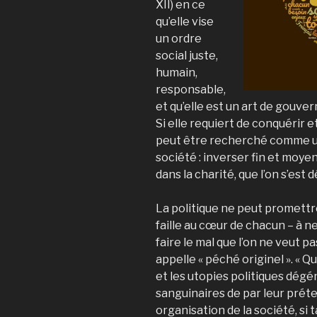
XII) en ce
qu’elle vise
un ordre
social juste,
humain,
responsable,
et qu’elle est un art de gouver
Si elle requiert de conquérir e
peut être recherché comme un
société : inverser fin et moyen 
dans la charité, que l’on s’est 
La politique ne peut promettre
faille au cœur de chacun – à ne 
faire le mal que l’on ne veut p
appelle « péché originel ». « Qui
et les utopies politiques dég
sanguinaires de par leur préte
organisation de la société, si 