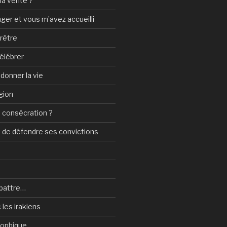
a vérité ?
nger et vous m’avez accueilli
prêtre
élébrer
 donner la vie
gion
 consécration ?
n de défendre ses convictions
battre…
 les irakiens
sophique