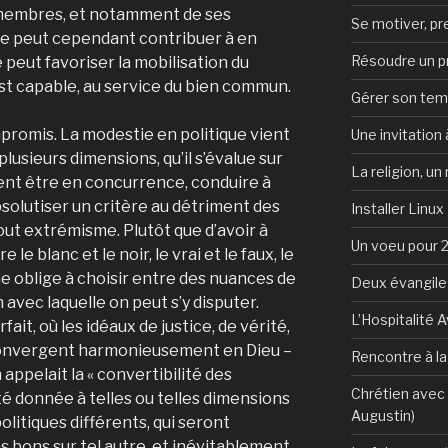
 membres, et notamment de ses
Se motiver, p
ue peut cependant contribuer à en
Résoudre un 
le peut favoriser la mobilisation du
st capable, au service du bien commun.
Gérer son te
mpromis. La modestie en politique vient
Une invitation à
 plusieurs dimensions, qu’il s’évalue sur
La religion, un
vent être en concurrence, conduire à
absolutiser un critère au détriment des
Installer Linux
tout extrémisme. Plutôt que d’avoir à
Un voeu pour 
le blanc et le noir, le vrai et le faux, le
que oblige à choisir entre des nuances de
Deux évangile
on avec laquelle on peut s’y disputer.
L’Hospitalité 
it, où les idéaux de justice, de vérité,
 convergent harmonieusement en Dieu –
Rencontre à l
ppelait la « convertibilité des
Chrétien avec 
rité donnée à telles ou telles dimensions
Augustin)
olitiques différents, qui seront
ns bons sur tel autre, et inévitablement,