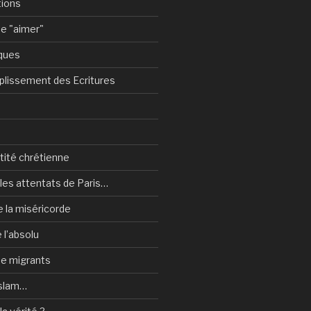
tions
e "aimer"
ques
plissement des Ecritures
ntité chrétienne
les attentats de Paris…
e la miséricorde
 l’absolu
 de migrants
Islam…