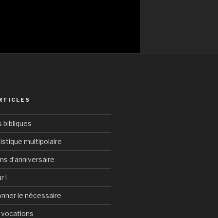
RTICLES
bibliques
istique multipolaire
ans d’anniversaire
r !
onner le nécessaire
 vocations