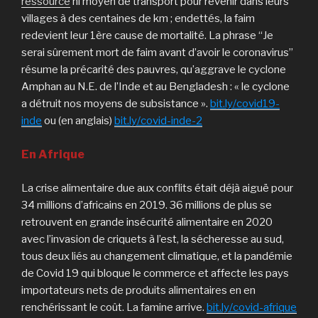
ressource
ni moyen de transport pour revenir dans leurs
villages à des centaines de km ; en­dettés, la faim
redevient leur 1ère cause de mor­talité. La phrase “Je
serai sûrement mort de faim avant d’avoir le coronavirus”
résume la précarité des pauvres, qu’aggrave le cyclone
Amphan au N.E. de l’Inde et au Bengladesh : « le cyclone
a détruit nos moyens de subsistan­ce ».
bit.ly/covid19-
inde
ou (en anglais)
bit.ly/covid-inde-2
En Afrique
La crise alimentaire due aux con­flits était déjà aiguë pour
34 millions d’africains en 2019. 36 millions de plus se
retrouvent en grande insécurité alimentaire en 2020
avec l’invasion de criquets à l’est, la sécheresse au sud,
tous deux liés au changement clima­tique, et la pandémie
de Covid 19 qui bloque le com­merce et affecte les pays
importa­teurs nets de produits alimen­taires en en
renchéris­sant le coût. La famine arrive.
bit.ly/covid-afrique