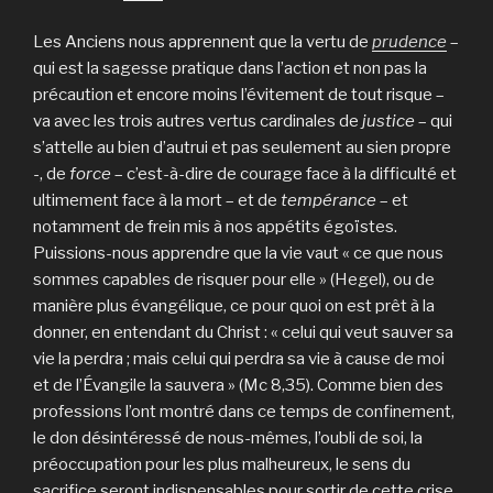
Les Anciens nous apprennent que la vertu de
prudence
–
qui est la sagesse pratique dans l’action et non pas la
précaution et encore moins l’évitement de tout risque –
va avec les trois autres vertus cardinales de
justice
– qui
s’attelle au bien d’autrui et pas seulement au sien propre
-, de
force
– c’est-à-dire de courage face à la difficulté et
ultimement face à la mort – et de
tempérance
– et
notamment de frein mis à nos appétits égoïstes.
Puissions-nous apprendre que la vie vaut « ce que nous
sommes capables de risquer pour elle » (Hegel), ou de
manière plus évangélique, ce pour quoi on est prêt à la
donner, en entendant du Christ : « celui qui veut sauver sa
vie la perdra ; mais celui qui perdra sa vie à cause de moi
et de l’Évangile la sauvera » (Mc 8,35). Comme bien des
professions l’ont montré dans ce temps de confinement,
le don désintéressé de nous-mêmes, l’oubli de soi, la
préoccupation pour les plus malheureux, le sens du
sacrifice seront indispensables pour sortir de cette crise.