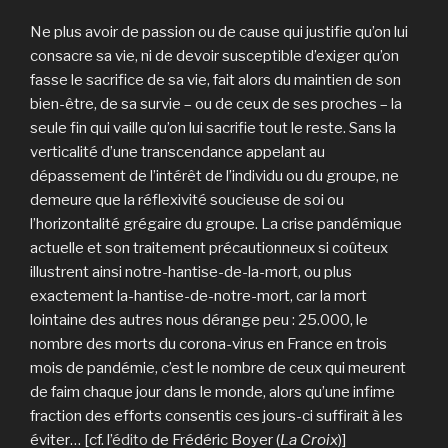
Ne plus avoir de passion ou de cause qui justifie qu’on lui
consacre sa vie, ni de devoir susceptible d’exiger qu’on
fasse le sacrifice de sa vie, fait alors du maintien de son
bien-être, de sa survie – ou de ceux de ses proches – la
seule fin qui vaille qu’on lui sacrifie tout le reste. Sans la
verticalité d’une transcendance appelant au
dépassement de l’intérêt de l’individu ou du groupe, ne
demeure que la réflexivité soucieuse de soi ou
l’horizontalité grégaire du groupe. La crise pandémique
actuelle et son traitement précautionneux si coûteux
illustrent ainsi notre-hantise-de-la-mort, ou plus
exactement la-hantise-de-notre-mort, car la mort
lointaine des autres nous dérange peu : 25.000, le
nombre des morts du corona-virus en France en trois
mois de pandémie, c’est le nombre de ceux qui meurent
de faim chaque jour dans le monde, alors qu’une infime
fraction des efforts consentis ces jours-ci suffirait à les
éviter… [cf. l’
édito
de Frédéric Boyer (
La Croix
)]