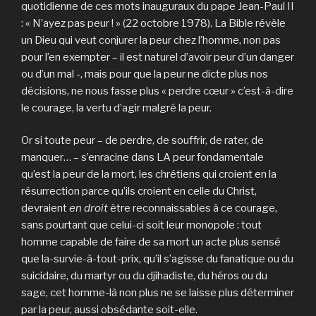
quotidienne de ces mots inauguraux du pape Jean-Paul II
: « N’ayez pas peur ! » (22 octobre 1978). La Bible révèle
un Dieu qui veut conjurer la peur chez l’homme, non pas
pour l’en exempter – il est naturel d’avoir peur d’un danger
ou d’un mal -, mais pour que la peur ne dicte plus nos
décisions, ne nous fasse plus « perdre cœur » c’est-à-dire
le courage, la vertu d’agir malgré la peur.
Or si toute peur – de perdre, de souffrir, de rater, de
manquer… – s’enracine dans LA peur fondamentale
qu’est la peur de la mort, les chrétiens qui croient en la
résurrection parce qu’ils croient en celle du Christ,
devraient
en droit
être reconnaissables à ce courage,
sans pourtant que celui-ci soit leur monopole : tout
homme capable de faire de sa mort un acte plus sensé
que la-survie-à-tout-prix, qu’il s’agisse du fanatique ou du
suicidaire, du martyr ou du djihadiste, du héros ou du
sage, cet homme-là non plus ne se laisse plus déterminer
par la peur, aussi obsédante soit-elle.