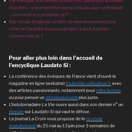
Par exemple, si je devais réduire mes dépenses actuelles
d’un tiers – une proportion qui ne soit pas que symbolique
-, comment m’y prendrais-je ?
Si je devais employer un tiers de mes ressources pour
créer de l’activité ou pour partager, à quoi, à qui les
consacrerais-je ?
Pour aller plus loin dans l’accueil de
l’encyclique
Laudato Si
:
La conférence des évêques de France vient d’ouvrir le
magazine en ligne (webzine)
toutestlie.catholique.fr
avec
des articles passionnants, notamment pour
relire la crise
ou pour penser un
développement
plus juste.
L’hebdomadaire
La Vie
ouvre aussi dans son dernier n° un
dossier
sur
Laudato Si
qui vaut le détour.
Le journal
La Croix
vous propose de le
recevoir
gratuitement
du 25 mai au 13 juin pour 3 semaines de