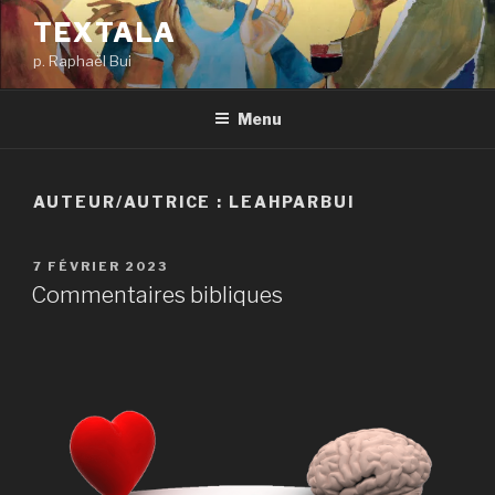
Aller
TEXTALA
au
p. Raphaël Bui
contenu
principal
Menu
AUTEUR/AUTRICE :
LEAHPARBUI
PUBLIÉ
7 FÉVRIER 2023
LE
Commentaires bibliques