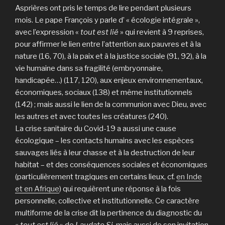
Asprières ont pris le temps de lire pendant plusieurs
mois. Le pape François y parle d’ « écologie intégrale »,
avec l’expression «
tout est lié
» qui revient à 9 reprises,
pour affirmer le lien entre l’attention aux pauvres et à la
nature (16, 70), à la paix et à la justice sociale (91, 92), à la
vie humaine dans sa fragilité (embryonnaire,
handicapée…) (117, 120), aux enjeux environnementaux,
économiques, sociaux (138) et même institutionnels
(142) ; mais aussi le lien de la communion avec Dieu, avec
les autres et avec toutes les créatures (240).
La crise sanitaire du Covid-19 a aussi une cause
écologique – les contacts humains avec les espèces
sauvages liés à leur chasse et à la destruction de leur
habitat – et des conséquences sociales et économiques
(particulièrement tragiques en certains lieux, cf.
en Inde
et en Afrique
) qui requièrent une réponse à la fois
personnelle, collective et institutionnelle. Ce caractère
multiforme de la crise dit la pertinence du diagnostic du
«
tout est lié
» de
Laudato Si
, mais aussi de son invitation