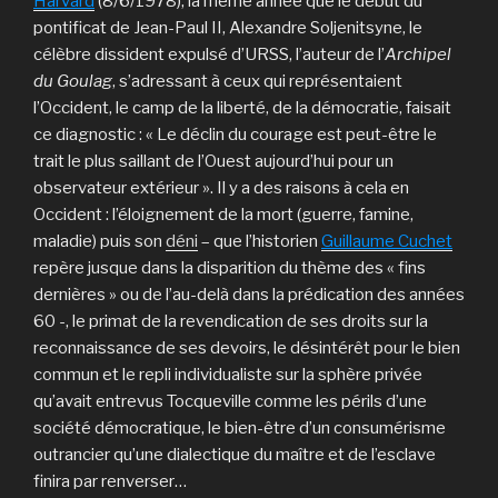
Harvard
(8/6/1978), la même année que le début du
pontificat de Jean-Paul II, Alexandre Soljenitsyne, le
célèbre dissident expulsé d’URSS, l’auteur de l’
Archipel
du Goulag
, s’adressant à ceux qui représentaient
l’Occident, le camp de la liberté, de la démocratie, faisait
ce diagnostic : « Le déclin du courage est peut-être le
trait le plus saillant de l’Ouest aujourd’hui pour un
observateur extérieur ». Il y a des raisons à cela en
Occident : l’éloignement de la mort (guerre, famine,
maladie) puis son
déni
– que l’historien
Guillaume Cuchet
repère jusque dans la disparition du thème des « fins
dernières » ou de l’au-delà dans la prédication des années
60 -, le primat de la revendication de ses droits sur la
reconnaissance de ses devoirs, le désintérêt pour le bien
commun et le repli individualiste sur la sphère privée
qu’avait entrevus Tocqueville comme les périls d’une
société démocratique, le bien-être d’un consumérisme
outrancier qu’une dialectique du maître et de l’esclave
finira par renverser…