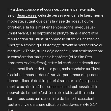
Il y a donc courage et courage, comme par exemple,
selon
Jean Jaurès
, celui de persévérer dans le bien, même
modeste, autant que dans la visée de l’idéal. Pour le
chrétien, si la foi le met en lien personnel avec Jésus-
Christ vivant, si le baptême le plonge dans la mort et la
résurrection du Christ, si comme le dit frère Christian de
Chergé au moine qui s’interroge devant la perspective du
martyre : « Ta vie, tu l’as déjà donnée », non seulement par
la consécration mais par le baptême [cf. le film
Des
hommes et des dieux
], cette foi chrétienne devrait non
seulement libérer de toute peur, mais conduire au Christ,
à celui-qui-nous-a-donné-sa-vie-par-amour et qui nous
donne la liberté de faire pareil à sa suite : « Jésus par sa
mort, a pu réduire à l’impuissance celui qui possédait le
pouvoir de la mort, c’est-à-dire le diable, et il a rendu
libres tous ceux qui, par crainte de la mort, passaient
toute leur vie dans une situation d’esclaves ». (He 2,14-
15)