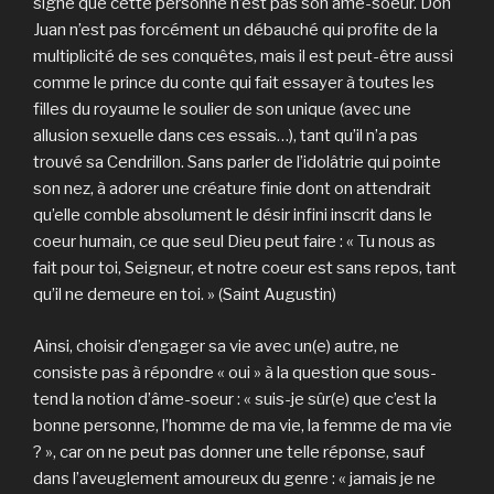
signe que cette personne n’est pas son âme-soeur. Don
Juan n’est pas forcément un débauché qui profite de la
multiplicité de ses conquêtes, mais il est peut-être aussi
comme le prince du conte qui fait essayer à toutes les
filles du royaume le soulier de son unique (avec une
allusion sexuelle dans ces essais…), tant qu’il n’a pas
trouvé sa Cendrillon. Sans parler de l’idolâtrie qui pointe
son nez, à adorer une créature finie dont on attendrait
qu’elle comble absolument le désir infini inscrit dans le
coeur humain, ce que seul Dieu peut faire : « Tu nous as
fait pour toi, Seigneur, et notre coeur est sans repos, tant
qu’il ne demeure en toi. » (Saint Augustin)
Ainsi, choisir d’engager sa vie avec un(e) autre, ne
consiste pas à répondre « oui » à la question que sous-
tend la notion d’âme-soeur : « suis-je sûr(e) que c’est la
bonne personne, l’homme de ma vie, la femme de ma vie
? », car on ne peut pas donner une telle réponse, sauf
dans l’aveuglement amoureux du genre : « jamais je ne