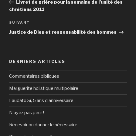
précédent
Livret de prière pour la semaine de l’unité des
l’article
chrétiens 2011
Article
SUIVANT
suivant
Justice de Dieu et responsabilité des hommes
DERNIERS ARTICLES
Commentaires bibliques
Marguerite holistique multipolaire
Laudato Si, 5 ans d’anniversaire
N’ayez pas peur !
Recevoir ou donner le nécessaire