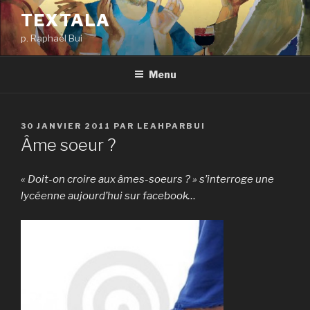
Aller
TEXTALA
au
p. Raphaël Bui
contenu
principal
Menu
PUBLIÉ
30 JANVIER 2011
PAR
LEAHPARBUI
LE
Âme soeur ?
« Doit-on croire aux âmes-soeurs ? » s’interroge une
lycéenne aujourd’hui sur facebook…