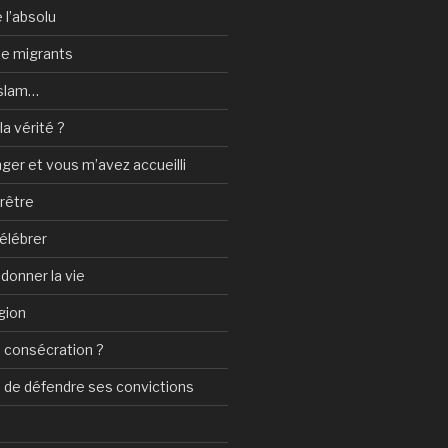
 l’absolu
 de migrants
Islam…
a vérité ?
nger et vous m’avez accueilli
prêtre
élébrer
 donner la vie
gion
 consécration ?
n de défendre ses convictions