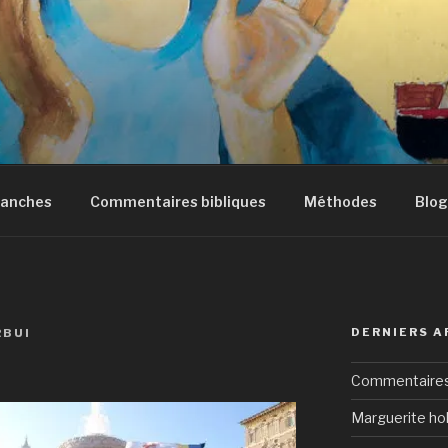
manches
Commentaires bibliques
Méthodes
Blog
DERNIERS A
RBUI
Commentaires 
Marguerite hol