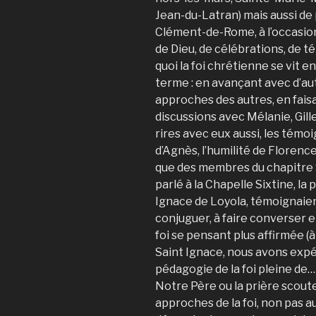
Jean-du-Latran) mais aussi de
Clément-de-Rome, à l’occasion
de Dieu, de célébrations, de t
quoi la foi chrétienne se vit 
terme : en avançant avec d’aut
approches des autres, en fais
discussions avec Mélanie, Gill
rires avec eux aussi, les témoi
d’Agnès, l’humilité de Florenc
que des membres du chapitre S
parlé à la Chapelle Sixtine, la
Ignace de Loyola, témoignaient
conjuguer, à faire converser 
foi se pensant plus affirmée (à 
Saint Ignace, nous avons ex
pédagogie de la foi pleine d
Notre Père ou la prière scoute
approches de la foi, non pas 