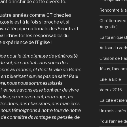
ant enrichir de cette diversité.
Rencontre à l
quatre années comme CT chez les
Chrétien avec 
ogie est à la fois si proche et si
Augustin)
ravo à l’équipe nationale des Scouts et
pari d’inviter les responsables du
La foi en ques
expérience de l’Eglise !
Autour du verb
âce pour le témoignage de générosité,
Oraison de Pâ
 de soi, de combat sans souci des
Jésus, l’accom
donné au monde, et dont la ville de Rome
n pèlerinant sur les pas de saint Paul
Lire la Bible
tyre, nous nous sommes laissés
Voeux 2016
i, et nous avons eu le bonheur de vivre
glise, en mouvement, en groupe, en
Laïcité et ide
é des dons, des charismes, des manières
Et nous témoignons à notre tour de notre
Un mois après 
ul, de connaître davantage sa pensée, de
Pour l’année d