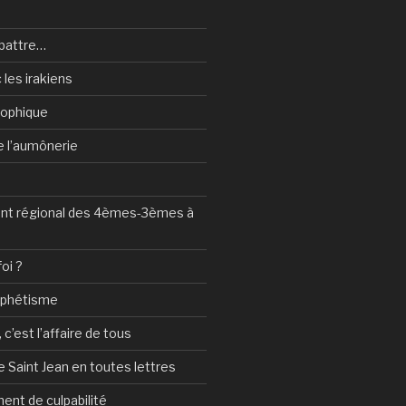
battre…
 les irakiens
sophique
de l’aumônerie
t régional des 4èmes-3èmes à
foi ?
ophétisme
c’est l’affaire de tous
 Saint Jean en toutes lettres
ent de culpabilité