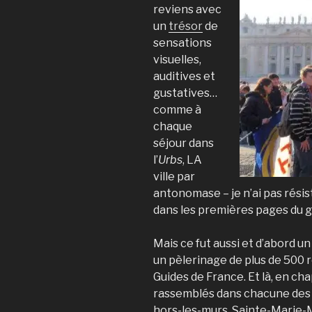
reviens avec
un
trésor
de
sensations
visuelles,
auditives et
gustatives…
comme à
chaque
séjour dans
l’
Urbs
, LA
ville par
antonomase – je n’ai pas résis
dans les premières pages du gui
Mais ce fut aussi et d’abord un
un pèlerinage de plus de 500
Guides de France. Et là, en ch
rassemblés dans chacune des 4
hors-les-murs, Sainte-Marie-