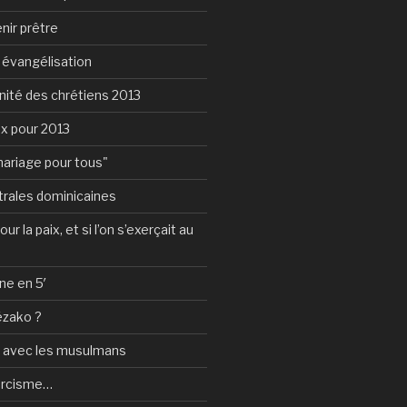
nir prêtre
e évangélisation
nité des chrétiens 2013
ux pour 2013
mariage pour tous"
rales dominicaines
ur la paix, et si l’on s’exerçait au
ne en 5′
ézako ?
e avec les musulmans
orcisme…