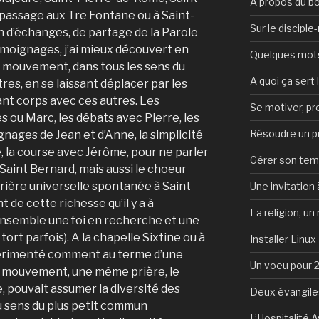
A propos du b
 passage aux Tre Fontane ou à Saint-
Sur le discipl
 d’échanges, de partage de la Parole
émoignages, j’ai mieux découvert en
Quelques mots 
en mouvement, dans tous les sens du
A quoi ça sert l
res, en se laissant déplacer par les
ant corps avec ces autres. Les
Se motiver, p
es ou Marc, les débats avec Pierre, les
Résoudre un 
gnages de Jean et d’Anne, la simplicité
e, la course avec Jérôme, pour ne parler
Gérer son te
aint Bernard, mais aussi le choeur
 prière universelle spontanée à Saint
Une invitation à
 de cette richesse qu’il y a à
La religion, un
ensemble une foi en recherche et une
tort parfois). A la chapelle Sixtine ou à
Installer Linux
périmenté comment au terme d’une
Un voeu pour 
e… mouvement, une même prière, le
, pouvait assumer la diversité des
Deux évangile
au sens du plus petit commun
L’Hospitalité 