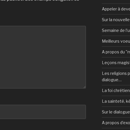
Appeler à deve
Sur la nouvell
Semaine de l’u
Meilleurs voe
A propos du "
Leçons magist
Les religions po
dialogue…
La foi chrétien
La sainteté, k
Sur le dialogu
A propos d’ex