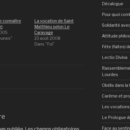
Décalogue
Pour quoi com
e connaître
La vocation de Saint
Solidarité avec
e)
Matthieu selon Le
2005
Caravage
Attitude philo
eunes"
23 août 2008
Dans "Foi"
Fête (faites) 
Lectio Divina
Rassemblemen
Lourdes
Obélix dans la 
Carême et pr
Les vocations, 
re
Le Prologue de
Face au sentim
as publiée.
Les champs obligatoires