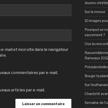
Jeunes chrétie
Sur la messe
10 images pour 
Pourquoi se mar
sacrement ?
Ose la rencon
e-mail et mon site dans le navigateur
Rassemblement
ire.
Rameaux 201
Présidentielles
veaux commentaires par e-mail.
Bouge ta plan
Sur l’euthanas
eaux articles par e-mail.
Chasteté avan
Semaine de l’u