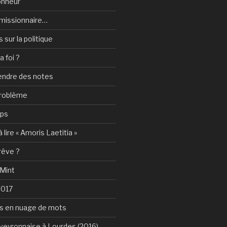
onheur
e-missionnaire…
sur la politique
a foi ?
rendre des notes
problème
mps
 lire « Amoris Laetitia »
 rêve ?
 Mint
2017
s en nuage de mots
Aveyronnaise à Lourdes (2016)