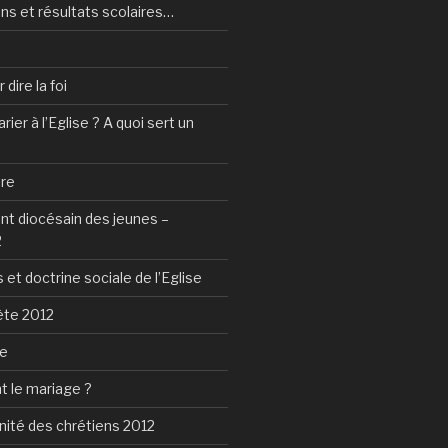
ns et résultats scolaires…
dire la foi
ier à l’Eglise ? A quoi sert un
tre
 diocésain des jeunes –
2
 et doctrine sociale de l’Eglise
ète 2012
ie
t le mariage ?
nité des chrétiens 2012