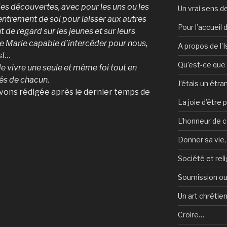
es découvertes, avec pour les uns ou les
Un vrai sens de
centrement de soi pour laisser aux autres
Pour l’accueil
 de regard sur les jeunes et sur leurs
e Marie capable d’intercéder pour nous,
A propos de l’
st…
Qu’est-ce que l
e vivre une seule et même foi tout en
tés de chacun.
J’étais un étra
 avons rédigée après le dernier temps de
La joie d’être 
L’honneur de c
Donner sa vie,
Société et reli
Soumission ou
Un art chrétie
Croire…