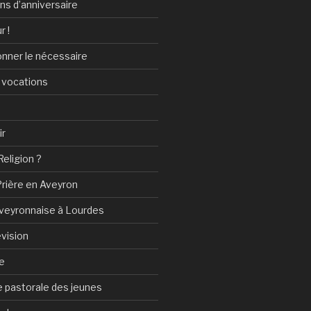
ans d’anniversaire
r !
onner le nécessaire
 vocations
ir
Religion ?
Prière en Aveyron
Aveyronnaise à Lourdes
vision
e
 pastorale des jeunes