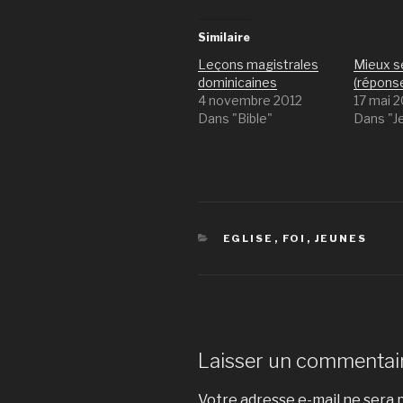
Similaire
Leçons magistrales
Mieux s
dominicaines
(répons
4 novembre 2012
17 mai 
Dans "Bible"
Dans "J
CATÉGORIES
EGLISE
,
FOI
,
JEUNES
Laisser un commentai
Votre adresse e-mail ne sera p