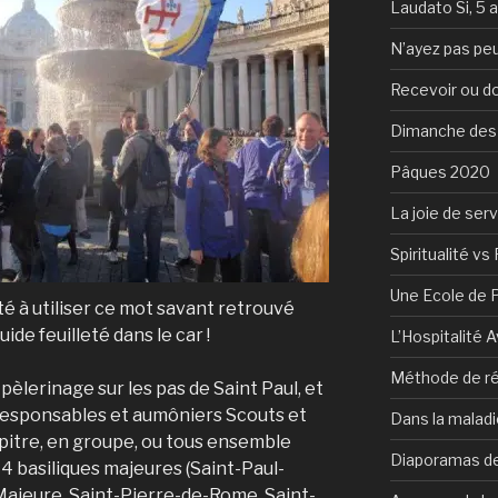
Laudato Si, 5 
N’ayez pas peu
Recevoir ou d
Dimanche des
Pâques 2020
La joie de serv
Spiritualité vs 
Une Ecole de 
té à utiliser ce mot savant retrouvé
de feuilleté dans le car !
L’Hospitalité 
Méthode de ré
 pèlerinage sur les pas de Saint Paul, et
 responsables et aumôniers Scouts et
Dans la maladi
apitre, en groupe, ou tous ensemble
Diaporamas de
 basiliques majeures (Saint-Paul-
Majeure, Saint-Pierre-de-Rome, Saint-