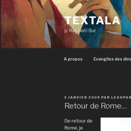
Aller
au
TEXTALA
contenu
principal
p. Raphaël Bui
A propos
Evangiles des di
PUBLIÉ
5 JANVIER 2009
PAR
LEAHPA
LE
Retour de Rome…
De retour de
Rome, je