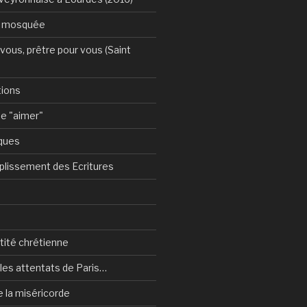
a mosquée
vous, prêtre pour vous (Saint
tions
e "aimer"
ques
plissement des Ecritures
ntité chrétienne
les attentats de Paris…
e la miséricorde