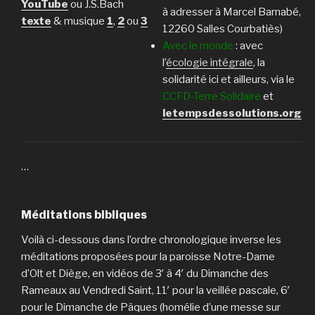
YouTube
ou J.S.Bach
à adresser à Marcel Barnabé,
texte
& musique
1
,
2
ou
3
12260 Salles Courbatiès)
Avec le monde
: avec
l’
écologie intégrale
, la
solidarité ici et ailleurs, via le
CCFD-Terre Solidaire
et
letempsdessolutions.org
…
Méditations bibliques
Voilà ci-dessous dans l’ordre chronologique inverse les
méditations proposées pour la paroisse Notre-Dame
d’Olt et Diège, en vidéos de 3′ à 4′ du Dimanche des
Rameaux au Vendredi Saint, 11′ pour la veillée pascale, 6′
pour le Dimanche de Pâques (homélie d’une messe sur