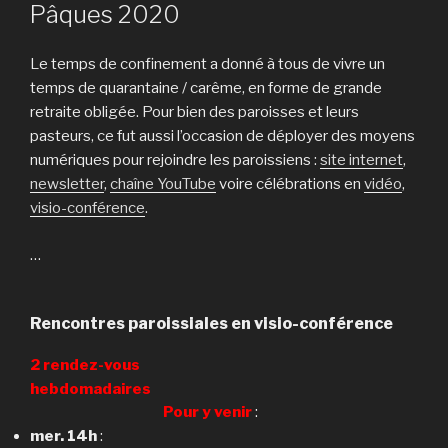
LE
Pâques 2020
Le temps de confinement a donné à tous de vivre un
temps de quarantaine / carême, en forme de grande
retraite obligée. Pour bien des paroisses et leurs
pasteurs, ce fut aussi l’occasion de déployer des moyens
numériques pour rejoindre les paroissiens :
site internet
,
newsletter
,
chaîne YouTube
voire célébrations en
vidéo
,
visio-conférence
.
…
Rencontres paroissiales en visio-conférence
2 rendez-vous
hebdomadaires
Pour y venir
:
mer. 14h
: