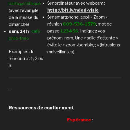
Sur ordinateur avec webcam :
partage biblique
http://bit.ly/ndod-visio
.
(avec l’évangile
Sur smartphone, appli « Zoom »,
de la messe du
réunion
609-536-1579
, mot de
dimanche)
passe
123456
. Indiquez vos
sam. 14h
:
café-
prénom, nom. Une « salle d’attente »
philo-théo
évite le « zoom-bombing » (intrusions
Exemples de
malveillantes).
rencontre :
1
,
2
ou
3
…
Ressources de confinement
Espérance
: