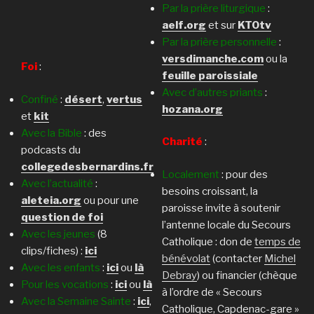
Par la prière liturgique
:
aelf.org
et sur
KTOtv
Par la prière personnelle
:
versdimanche.com
ou la
Foi
:
feuille paroissiale
Avec d’autres priants
:
Confiné
:
désert
,
vertus
hozana.org
et
kit
Avec la Bible
: des
Charité
:
podcasts du
collegedesbernardins.fr
Localement
: pour des
Avec l’actualité
:
besoins croissant, la
aleteia.org
ou pour une
paroisse invite à soutenir
question de foi
l’antenne locale du Secours
Avec les jeunes
(8
Catholique : don de
temps de
clips/fiches) :
ici
bénévolat
(contacter
Michel
Avec les enfants
:
ici
ou
là
Debray
) ou financier (chèque
Pour les vocations
:
ici
ou
là
à l’ordre de « Secours
Avec la Semaine Sainte
:
ici
,
Catholique, Capdenac-gare »