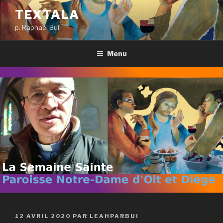
Aller
TEXTALA
au
p. Raphaël Bui
contenu
principal
Menu
PUBLIÉ
12 AVRIL 2020
PAR
LEAHPARBUI