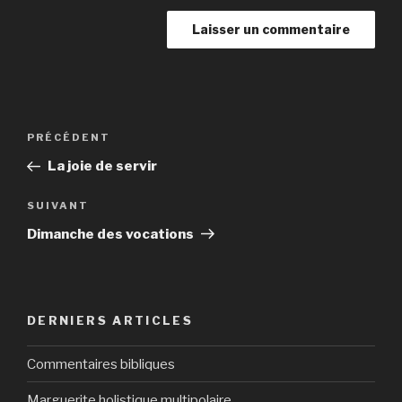
Navigation
Article
PRÉCÉDENT
de
précédent
La joie de servir
l’article
Article
SUIVANT
suivant
Dimanche des vocations
DERNIERS ARTICLES
Commentaires bibliques
Marguerite holistique multipolaire