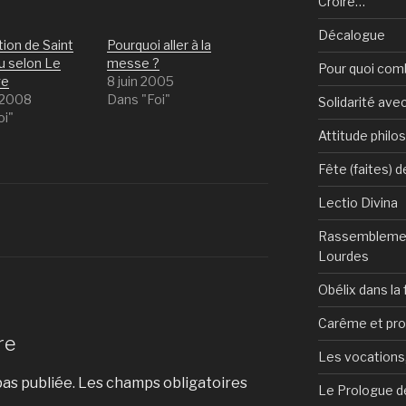
Croire…
Décalogue
ion de Saint
Pourquoi aller à la
u selon Le
messe ?
Pour quoi com
ge
8 juin 2005
 2008
Dans "Foi"
Solidarité avec
oi"
Attitude philo
Fête (faites) 
Lectio Divina
Rassemblemen
Lourdes
Obélix dans la 
Carême et pr
re
Les vocations, 
as publiée.
Les champs obligatoires
Le Prologue de