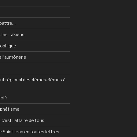
battre…
 les irakiens
sophique
de l’aumônerie
t régional des 4èmes-3èmes à
foi ?
ophétisme
c’est l’affaire de tous
 Saint Jean en toutes lettres