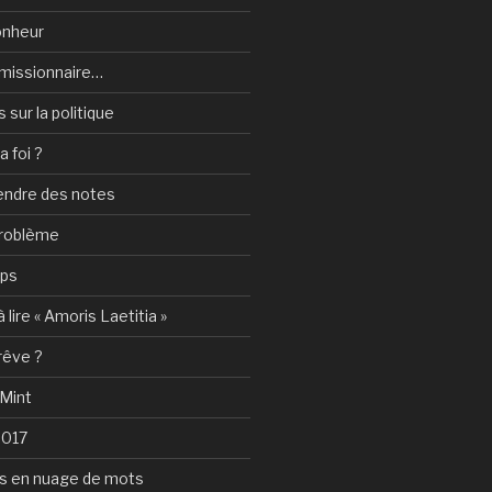
onheur
e-missionnaire…
sur la politique
a foi ?
rendre des notes
problème
mps
 lire « Amoris Laetitia »
 rêve ?
 Mint
2017
s en nuage de mots