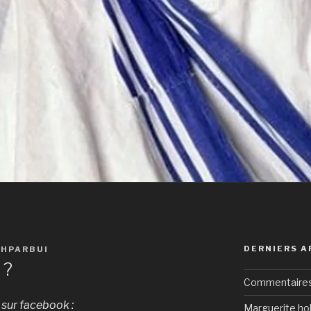
DERNIERS A
AHPARBUI
 ?
Commentaires 
 sur facebook :
Marguerite hol