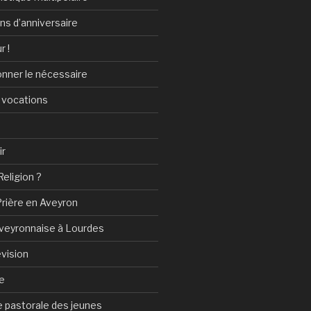
ans d’anniversaire
r !
onner le nécessaire
 vocations
ir
Religion ?
Prière en Aveyron
Aveyronnaise à Lourdes
vision
e
 pastorale des jeunes