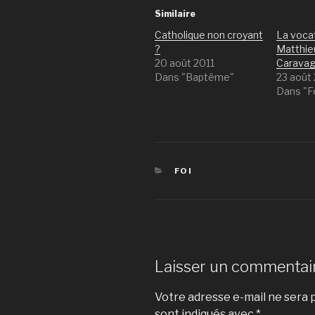
Similaire
Catholique non croyant
La vocat
?
Matthie
20 août 2011
Carava
Dans "Baptême"
23 août
Dans "F
CATÉGORIES
FOI
Laisser un commentai
Votre adresse e-mail ne sera p
sont indiqués avec
*