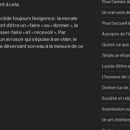
Pour l’année d
t à cela.
Un vrai sens de
cède toujours l’exigence ; la morale
Pour l’accueil
 d’être un « faire » ou « donner », la
sser-faire » et « recevoir ». Par
A propos de l’
n arrosoir qui s’épuise à se vider, le
Qu’est-ce que l
ge déversant son eau à la mesure de ce
J’étais un étra
La joie d’être 
L’honneur de c
Donner sa vie,
Société et reli
Soumission ou
Un art chrétie