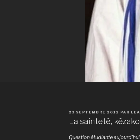
PUBLIÉ
23 SEPTEMBRE 2012
PAR
LE
LE
La sainteté, kézako
Question étudiante aujourd’hui