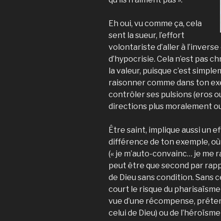
Eh oui, vu comme ça, cela
sent la sueur, l’effort
volontariste d’aller à l’inver
d’hypocrisie. Cela n’est pas 
la valeur, puisque c’est simple
raisonner comme dans ton exem
contrôler ses pulsions (eros o
directions plus moralement o
Être saint, implique aussi un e
différence de ton exemple, où 
(« je m’auto-convainc… je me r
peut être que second par rappo
de Dieu sans condition. Sans ce
court le risque du pharisaïsme (
vue d’une récompense, préten
celui de Dieu) ou de l’héroïsm