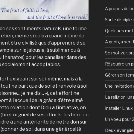
A propos du b
Sur le discipl
se de ses sentiments naturels, une forme
Quelques mots 
chrétien, même si cela a quand même de
A quoi ça sert l
ment être civilisé que d’apprendre à se
ple sur la jalousie, à sublimer ou à
Se motiver, p
u thanatos) pour les canaliser dans des
Résoudre un 
u socialement acceptables.
Gérer son te
ffort exigeant sur soi-même, mais à la
tout ne part que de soi et renvoie à soi
Une invitation à
aisonne… je me dis… »), cet effort ne
La religion, un
rt à l’accueil de la grâce d’être aimé
tte relation dont Dieu a l’initiative, on
Installer Linux
tirer orgueil de ses efforts, les faire en
Un voeu pour 
dre à une antériorité de notre don sur
e (donner de soi, dans une générosité
Deux évangile