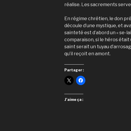
réalise. Les sacrements serven
En régime chrétien, le don pré
découle d’une mystique, et avant
sainteté est d’abord un « se-lai
comparaison, si le héros était u
saint serait un tuyau d’arrosa
qu’il reçoit en amont.
Partager :
J’aime ça :