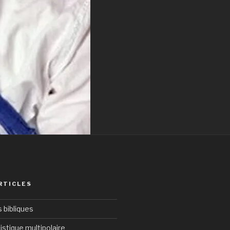
RTICLES
bibliques
istique multipolaire