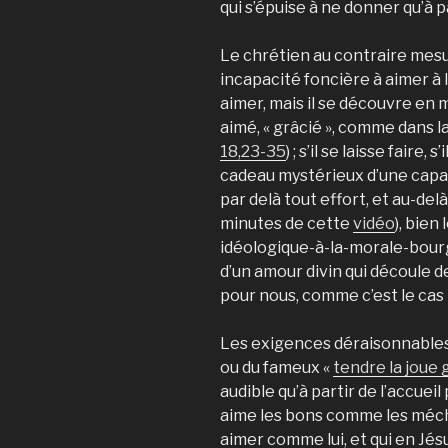
qui s’épuise à ne donner qu’à pa
Le chrétien au contraire mesu
incapacité foncière à aimer à 
aimer, mais il se découvre 
aimé, « grâcié », comme dans l
18,23-35
) ; s’il se laisse faire, 
cadeau mystérieux d’une capac
par delà tout effort, et au-del
minutes de cette
vidéo
), bien
idéologique-à-la-morale-bourgeo
d’un amour divin qui découle 
pour nous, comme c’est le ca
Les exigences déraisonnables 
ou du fameux «
tendre la joue
audible qu’à partir de l’accueil
aime les bons comme les méch
aimer comme lui, et qui en Jés