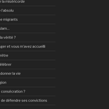
e la miséricorde
 l’absolu
 de migrants
Islam…
a vérité ?
nger et vous m’avez accueilli
prêtre
élébrer
 donner la vie
gion
 consécration ?
n de défendre ses convictions