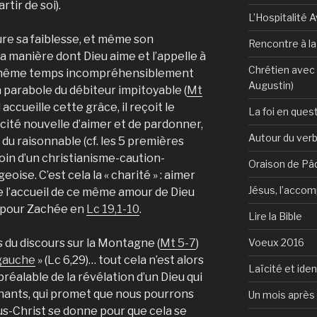
rtir de soi).
L’Hospitalité 
re sa faiblesse, et même son
Rencontre à l
la manière dont Dieu aime et l’appelle à
Chrétien avec 
en même temps incompréhensiblement
Augustin)
a parabole du débiteur impitoyable (
Mt
s’il accueille cette grâce, il reçoit le
La foi en ques
ité nouvelle d’aimer et de pardonner,
Autour du verb
à du raisonnable (cf. les 5 premières
 loin d’un christianisme-caution-
Oraison de Pâ
ise. C’est cela la « charité » : aimer
Jésus, l’accom
de l’accueil de ce même amour de Dieu
s pour Zachée en
Lc 19,1-10
.
Lire la Bible
Voeux 2016
du discours sur la Montagne (
Mt 5-7
)
 gauche
» (Lc 6,29)… tout cela n’est alors
Laïcité et ide
 préalable de la révélation d’un Dieu qui
ants, qui promet que nous pourrons
Un mois après 
us-Christ se donne pour que cela se