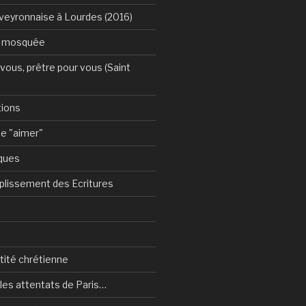
Aveyronnaise à Lourdes (2016)
a mosquée
vous, prêtre pour vous (Saint
tions
e "aimer"
ques
plissement des Ecritures
ntité chrétienne
les attentats de Paris…