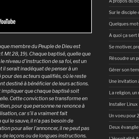
A propos du b
Sur le discipl
Quelques mots 
A quoi ça sert l
aque membre du Peuple de Dieu est
Se motiver, p
f. Mt 28, 19). Chaque baptisé, quelle que
Résoudre un 
 le niveau d’instruction de sa foi, est un
et il serait inadéquat de penser à un
Gérer son te
 pour des acteurs qualifiés, où le reste
Une invitation à
nt destiné à bénéficier de leurs actions.
t impliquer que chaque baptisé soit
La religion, un
lle. Cette conviction se transforme en
Installer Linux
tien, pour que personne ne renonce à
ation, car s’il a vraiment fait
Un voeu pour 
qui le sauve, il n’a pas besoin de
Deux évangile
on pour aller l’annoncer, il ne peut pas
 de leçons ou de longues instructions.
L’Hospitalité 