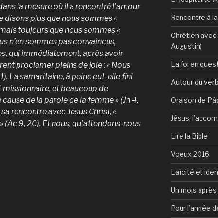
dans la mesure où il a rencontré l’amour
Rencontre à l
 ne disons plus que nous sommes «
», mais toujours que nous sommes «
Chrétien avec 
nous n’en sommes pas convaincus,
Augustin)
es, qui immédiatement, après avoir
La foi en ques
rent proclamer pleins de joie : « Nous
1). La samaritaine, à peine eut-elle fini
Autour du verb
t missionnaire, et beaucoup de
 cause de la parole de la femme » (Jn 4,
Oraison de Pâ
e sa rencontre avec Jésus Christ, «
Jésus, l’accom
 » (Ac 9, 20). Et nous, qu’attendons-nous
Lire la Bible
Voeux 2016
Laïcité et ide
Un mois après 
Pour l’année d