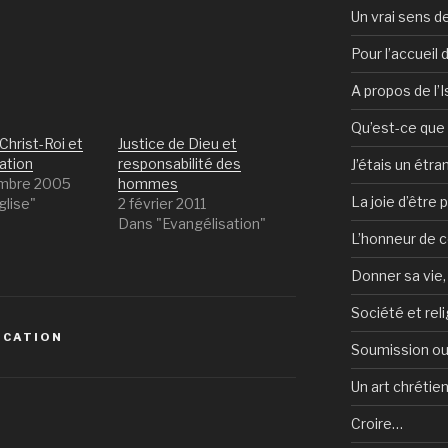
Un vrai sens de
Pour l’accueil
A propos de l’
Qu’est-ce que l
Christ-Roi et
Justice de Dieu et
ation
responsabilité des
J’étais un étra
embre 2005
hommes
La joie d’être 
glise"
2 février 2011
Dans "Evangélisation"
L’honneur de c
Donner sa vie,
Société et reli
OCATION
Soumission ou
Un art chrétie
Croire…