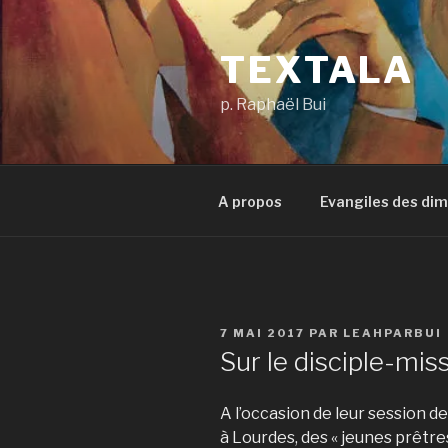
Aller
au
TEXTALA
contenu
principal
p. Raphaël Bui
A propos
Evangiles des di
PUBLIÉ
7 MAI 2017
PAR
LEAHPARBUI
LE
Sur le disciple-mis
A l’occasion de leur session 
à Lourdes, des « jeunes prêtres