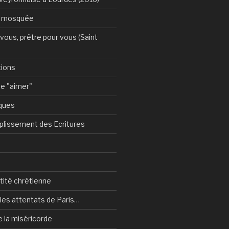
a mosquée
vous, prêtre pour vous (Saint
tions
e "aimer"
ques
plissement des Ecritures
ntité chrétienne
les attentats de Paris…
e la miséricorde