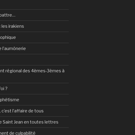
battre…
 les irakiens
sophique
de l’aumônerie
t régional des 4èmes-3èmes à
foi ?
ophétisme
c’est l’affaire de tous
 Saint Jean en toutes lettres
ent de culpabilité