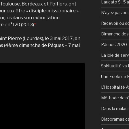
Laudato Si, 5 
Toulouse, Bordeaux et Poitiers, ont
ur eux être « disciple-missionnaire »,
N’ayez pas peu
ançois dans son exhortation
Recevoir ou d
um
» n°120 (2013)
*
Dimanche des
aint Pierre (Lourdes), le 3 mai 2017, en
Pâques 2020
ns (4ème dimanche de Pâques – 7 mai
La joie de serv
Spiritualité vs 
Une Ecole de 
L’Hospitalité 
Méthode de ré
Dans la maladi
Diaporamas de