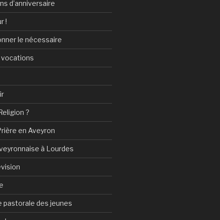
ans d’anniversaire
r !
onner le nécessaire
 vocations
ir
Religion ?
Prière en Aveyron
Aveyronnaise à Lourdes
vision
e
 pastorale des jeunes