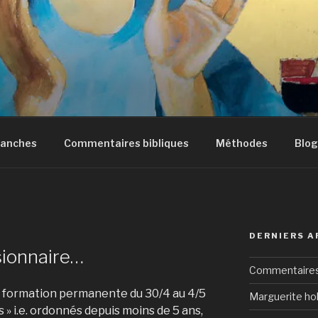
manches
Commentaires bibliques
Méthodes
Blog
DERNIERS A
sionnaire…
Commentaires 
de formation permanente du 30/4 au 4/5
Marguerite hol
 » i.e. ordonnés depuis moins de 5 ans,