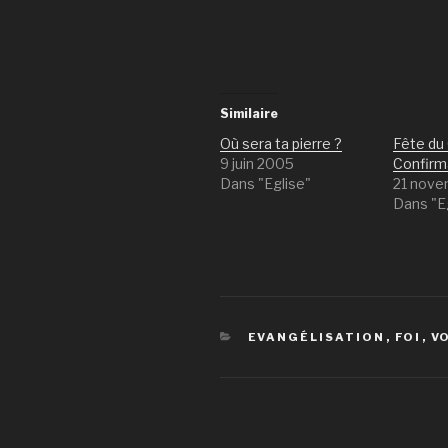
Similaire
Où sera ta pierre ?
Fête du 
9 juin 2005
Confirm
Dans "Eglise"
21 nov
Dans "E
CATÉGORIES
EVANGÉLISATION
,
FOI
,
V