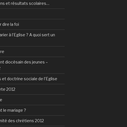
ns et résultats scolaires…
dire la foi
ier à l’Eglise ? A quoi sert un
tre
 diocésain des jeunes –
2
 et doctrine sociale de l’Eglise
ète 2012
ie
t le mariage ?
nité des chrétiens 2012