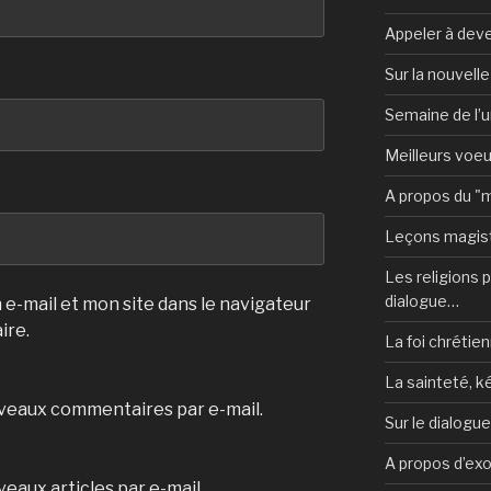
Appeler à deve
Sur la nouvell
Semaine de l’u
Meilleurs voe
A propos du "
Leçons magist
Les religions po
dialogue…
e-mail et mon site dans le navigateur
ire.
La foi chrétien
La sainteté, k
veaux commentaires par e-mail.
Sur le dialogu
A propos d’ex
eaux articles par e-mail.