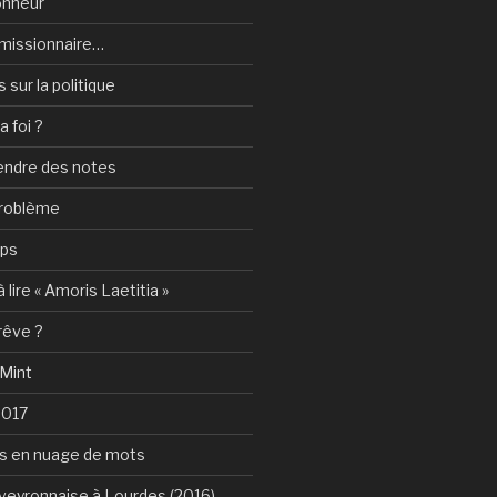
onheur
e-missionnaire…
sur la politique
a foi ?
rendre des notes
problème
mps
 lire « Amoris Laetitia »
 rêve ?
 Mint
2017
s en nuage de mots
Aveyronnaise à Lourdes (2016)