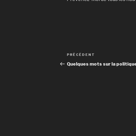
Navigation
Article
PRÉCÉDENT
de
précédent
Quelques mots sur la politiqu
l’article