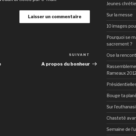
Jeunes chrétie
Sur la messe
10 images pour 
Pourquoi se mar
sacrement ?
Ose la rencon
SUIVANT
Article
suivant
e
A propos du bonheur
Rassemblement
Rameaux 201
Présidentielles
Bouge ta plan
Sur l’euthanas
Chasteté avan
Semaine de l’u