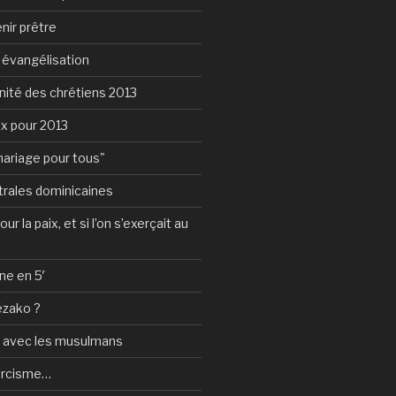
nir prêtre
e évangélisation
nité des chrétiens 2013
ux pour 2013
mariage pour tous"
rales dominicaines
ur la paix, et si l’on s’exerçait au
ne en 5′
ézako ?
e avec les musulmans
orcisme…