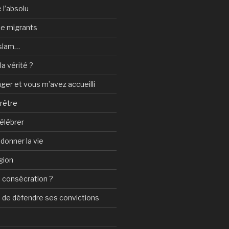
 l’absolu
 de migrants
Islam…
a vérité ?
nger et vous m’avez accueilli
prêtre
élébrer
 donner la vie
gion
 consécration ?
n de défendre ses convictions