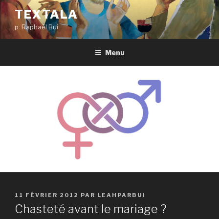
Aller
TEXTALA
au
p. Raphaël Bui
contenu
principal
Menu
PUBLIÉ
11 FÉVRIER 2012
PAR
LEAHPARBUI
LE
Chasteté avant le mariage ?