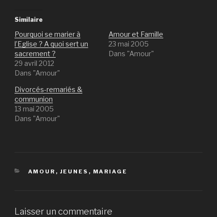
Similaire
Pourquoi se marier à
Amour et Famille
l’Eglise ? A quoi sert un
23 mai 2005
sacrement ?
Dans "Amour"
29 avril 2012
Dans "Amour"
Divorcés-remariés &
communion
13 mai 2005
Dans "Amour"
CATÉGORIES
AMOUR
,
JEUNES
,
MARIAGE
Laisser un commentaire