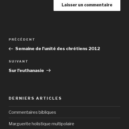
Navigation
Article
PRÉCÉDENT
de
précédent
Semaine de l’unité des chrétiens 2012
l’article
Article
SUIVANT
suivant
Sur l’euthanasie
DERNIERS ARTICLES
Commentaires bibliques
Marguerite holistique multipolaire