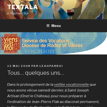
Aller
TEXTALA
au
p. Raphaël Bui
contenu
principal
Menu
PUBLIÉ
12 MAI 2008
PAR
LEAHPARBUI
LE
Tous… quelques uns…
Dans le prolongement de la
veillée vocationnelle
que
nous avons vécue samedi dernier, à Saint Joseph
Artisan (Onet le Château), pour nous préparer à
l’ordination de Jean-Pierre Flak au diaconat permanent,