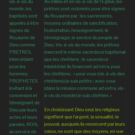
vis-à-vis du
Au milieu et en vis-à-vis de l’Eglise, les
monde, les
prêtres sont ordonnés pour être signes
baptisés sont
du Royaume par : les sacrements,
appelés à être
moyens ordinaires de sanctification,
signes du
l’exhortation, l’enseignement, le
Royaume de
témoignage, le service du peuple de
Dieu comme
Dieu. Vis-à-vis du monde, les prêtres
PRETRES,
exercent le même sacerdoce baptismal
intercédant
que les chrétiens ; le sacerdoce
pour les
ministériel, ils l’exercent
ad intra
, pour
hommes,
les chrétiens : « pour vous (vis-à-vis des
PROPHETES
chrétiens) je suis prêtre ; avec vous
invitant à la
(dans la mission commune
ad extra
, vis-
conversion et
à-vis du monde) je suis chrétien. »
témoignant de
En choisissant Dieu seul, les religieux
Dieu par leurs
signifient que l’argent, la sexualité, le
actes et leurs
pouvoir, auxquels ils renoncent par leurs
paroles, ROIS,
vœux, ne sont que des moyens, en vue
au service de