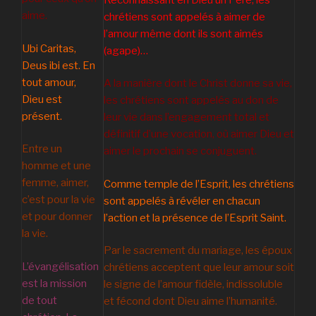
aime.
chrétiens sont appelés à aimer de
l’amour même dont ils sont aimés
Ubi Caritas,
(agape)…
Deus ibi est. En
tout amour,
A la manière dont le Christ donne sa vie,
Dieu est
les chrétiens sont appelés au don de
présent.
leur vie dans l’engagement total et
définitif d’une vocation, où aimer Dieu et
Entre un
aimer le prochain se conjuguent.
homme et une
femme, aimer,
Comme temple de l’Esprit, les chrétiens
c’est pour la vie
sont appelés à révéler en chacun
et pour donner
l’action et la présence de l’Esprit Saint.
la vie.
Par le sacrement du mariage, les époux
L’évangélisation
chrétiens acceptent que leur amour soit
est la mission
le signe de l’amour fidèle, indissoluble
de tout
et fécond dont Dieu aime l’humanité.