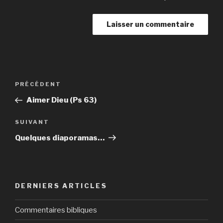
Navigation
Article
PRÉCÉDENT
de
précédent
Aimer Dieu (Ps 63)
l’article
Article
SUIVANT
suivant
Quelques diaporamas…
DERNIERS ARTICLES
Commentaires bibliques