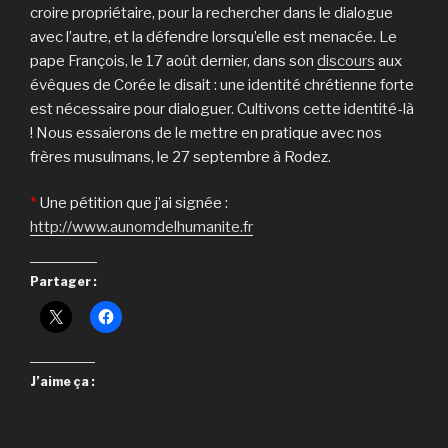
croire propriétaire, pour la rechercher dans le dialogue
avec l’autre, et la défendre lors­qu’elle est menacée. Le
pape François, le 17 août der­nier, dans son
dis­cours
aux
évêques de Corée le disait : une identité chrétienne for­te
est néces­saire pour dialoguer. Cultivons cette identité-là
! Nous essaierons de le mettre en pratique avec nos
frères musulmans, le 27 septembre à Rodez.
*
Une pétition que j’ai signée :
http://www.aunomdelhumanite.fr
Partager :
J’aime ça :