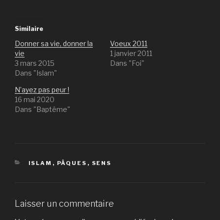
Similaire
Donner sa vie, donner la
Voeux 2011
vie
1 janvier 2011
3 mars 2015
Dans "Foi"
Dans "Islam"
N’ayez pas peur !
16 mai 2020
Dans "Baptême"
CATÉGORIES
ISLAM
,
PÂQUES
,
SENS
Laisser un commentaire