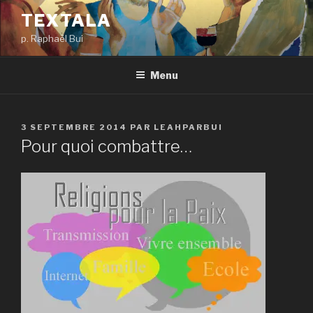
Aller
TEXTALA
au
p. Raphaël Bui
contenu
principal
Menu
PUBLIÉ
3 SEPTEMBRE 2014
PAR
LEAHPARBUI
LE
Pour quoi combattre…