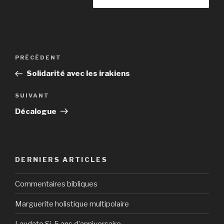
Navigation
Article
PRÉCÉDENT
de
précédent
Solidarité avec les irakiens
l’article
Article
SUIVANT
suivant
Décalogue
DERNIERS ARTICLES
Commentaires bibliques
Marguerite holistique multipolaire
Laudato Si, 5 ans d’anniversaire