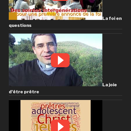
La foi en
questions
La joie
d'être prêtre