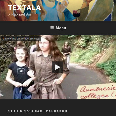
Aller
TEXTALA
au
p. Raphaël Bui
contenu
principal
Menu
PUBLIÉ
21 JUIN 2011
PAR
LEAHPARBUI
LE