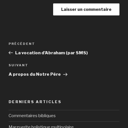
Navigation
Article
PRÉCÉDENT
de
précédent
La vocation d’Abraham (par SMS)
l’article
Article
SUIVANT
suivant
A propos du Notre Père
DERNIERS ARTICLES
Commentaires bibliques
Marguerite holistique multipolaire