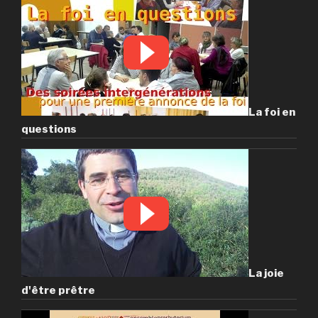
La foi en
questions
La joie
d'être prêtre