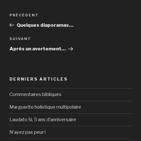
Navigation
Article
PRÉCÉDENT
de
précédent
Quelques diaporamas…
l’article
Article
SUIVANT
suivant
Après un avortement…
DERNIERS ARTICLES
Commentaires bibliques
Marguerite holistique multipolaire
Laudato Si, 5 ans d’anniversaire
N’ayez pas peur !