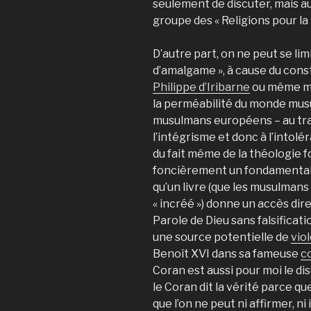
seulement de discuter, mais aus
groupe des « Religions pour la 
D’autre part, on ne peut se lim
d’amalgame », à cause du cons
Philippe d’Iribarne
ou même m
la perméabilité du monde musu
musulmans européens – au trad
l’intégrisme et donc à l’intolé
du fait même de la théologie f
foncièrement un fondamentalism
qu’un livre (que les musulm
« incréé ») donne un accès direc
Parole de Dieu sans falsificati
une source potentielle de
vio
Benoît XVI dans sa fameuse
c
Coran est aussi pour moi le di
le Coran dit la vérité parce qu
que l’on ne peut ni affirmer, ni