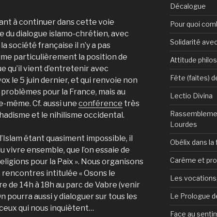
Décalogue
ant à continuer dans cette voie
Pour quoi com
 du dialogue islamo-chrétien, avec
Solidarité avec
a société française il n’y a pas
aime particulièrement la position de
Attitude philo
e qu’il vient d’entretenir avec
Fête (faites) 
 le 5 juin dernier, et qui renvoie non
 problèmes pour la France, mais au
Lectio Divina
le-même. Cf. aussi une
conférence
très
Rassemblemen
djihadisme et le nihilisme occidental.
Lourdes
’Islam étant quasiment impossible, il
Obélix dans la 
 du vivre ensemble, que l’on essaie de
Carême et pr
Religions pour la Paix ». Nous organisons
rencontres intitulée « Osons le
Les vocations, 
e de 14h à 18h au parc de Vabre (venir
Le Prologue de
n pourra aussi y dialoguer sur tous les
s ceux qui nous inquiètent…
Face au sentim