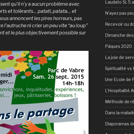
Laudato Si, 5 
disent qu’il n’y a aucun problème avec
erts et tolérants… patati, patata… et
N’ayez pas peu
 nous annoncent les pires horreurs, pas
Recevoir ou d
e l’autruche ni crier un peu vite “au loup”
t et le plus objectivement possible sur
Dimanche des
Pâques 2020
La joie de serv
Spiritualité vs 
Une Ecole de 
L’Hospitalité 
Méthode de ré
Dans la maladi
Diaporamas de