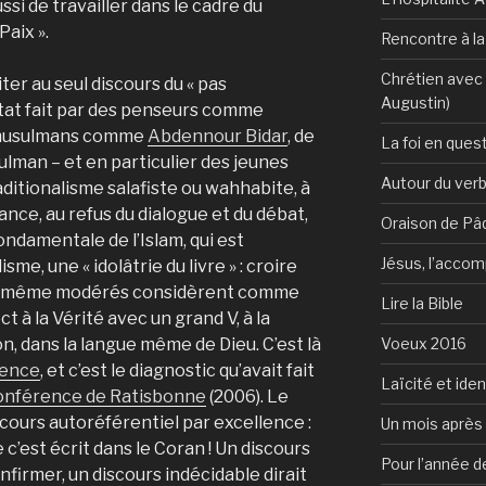
si de travailler dans le cadre du
Paix ».
Rencontre à l
Chrétien avec 
iter au seul discours du « pas
Augustin)
tat fait par des penseurs comme
usulmans comme
Abdennour Bidar
, de
La foi en ques
lman – et en particulier des jeunes
Autour du verb
itionalisme salafiste ou wahhabite, à
rance, au refus du dialogue et du débat,
Oraison de Pâ
ondamentale de l’Islam, qui est
Jésus, l’accom
e, une « idolâtrie du livre » : croire
ans même modérés considèrent comme
Lire la Bible
t à la Vérité avec un grand V, à la
Voeux 2016
on, dans la langue même de Dieu. C’est là
lence
, et c’est le diagnostic qu’avait fait
Laïcité et ide
onférence de Ratisbonne
(2006). Le
scours autoréférentiel par excellence :
Un mois après 
e c’est écrit dans le Coran ! Un discours
Pour l’année d
 infirmer, un discours indécidable dirait