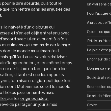
eu pour le dire absurde, ou à tout le
Un vrai sens de
e que l’on rentre dans les arguties des
Pour l’accueil
.
A propos de l’
ssi la naïveté d’un dialogue qui
Qu’est-ce que l
oses, et s’en est déjà entretenu avec
d’accord avec lui en avouant à la fois
J’étais un étra
es musulmans » (du moins de certains) et
La joie d’être 
ls dont le monde musulman s’est
mais qu’il faut aussi savoir relativiser
L’honneur de c
vain Gouguenheim
-, et en même temps
Donner sa vie,
reur de l’Islam en tant que doctrine,
sation, si tant est que les rapports
Société et reli
t, foi-raison, religion-politique font
tion, dont
Mohammed
serait le modèle
Soumission ou
x thèses passionnantes mais
Un art chrétie
llez
sur les
origines judéo-
e rêve de partager un jour à mes
Croire…