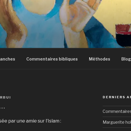
manches
Commentaires bibliques
Méthodes
Blog
DERNIERS A
RBUI
m…
Commentaires 
e par une amie sur l’Islam :
Marguerite hol