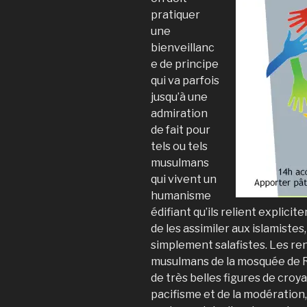
pratiquer
une
bienveillanc
e de principe
qui va parfois
jusqu’à une
admiration
de fait pour
tels ou tels
musulmans
qui vivent un
humanisme
édifiant qu’ils relient explici
de les assimiler aux islamistes
simplement salafistes. Les r
musulmans de la mosquée de 
de très belles figures de croy
pacifisme et de la modération, 