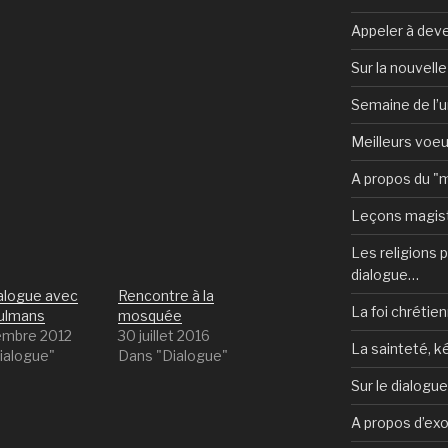
Appeler à deve
Sur la nouvell
Semaine de l’u
Meilleurs voe
A propos du "
Leçons magist
Les religions po
dialogue…
ialogue avec
Rencontre à la
La foi chrétien
ulmans
mosquée
embre 2012
30 juillet 2016
La sainteté, k
ialogue"
Dans "Dialogue"
Sur le dialogu
A propos d’ex