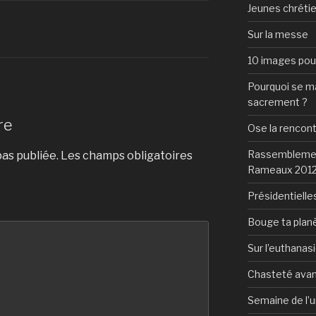
Jeunes chrétie
Sur la messe
10 images pour 
Pourquoi se mar
sacrement ?
re
Ose la rencon
Rassemblement
as publiée.
Les champs obligatoires
Rameaux 201
Présidentielles
Bouge ta plan
Sur l’euthanas
Chasteté avan
Semaine de l’u