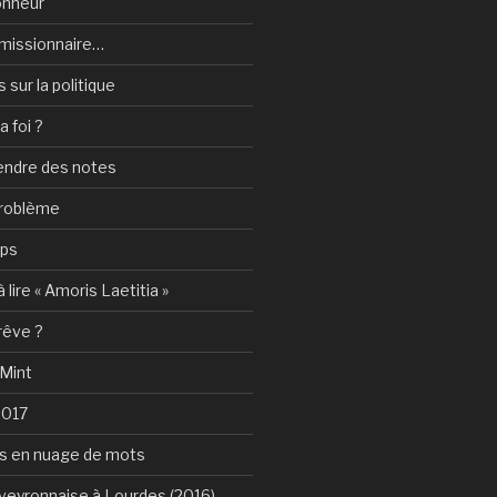
onheur
e-missionnaire…
sur la politique
a foi ?
rendre des notes
problème
mps
 lire « Amoris Laetitia »
 rêve ?
 Mint
2017
s en nuage de mots
Aveyronnaise à Lourdes (2016)