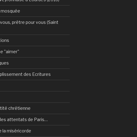
a mosquée
vous, prêtre pour vous (Saint
tions
e "aimer"
ques
plissement des Ecritures
ntité chrétienne
les attentats de Paris…
e la miséricorde