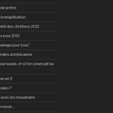
nir prêtre
e évangélisation
nité des chrétiens 2013
ux pour 2013
mariage pour tous"
rales dominicaines
ur la paix, et si l’on s’exerçait au
ne en 5′
ézako ?
e avec les musulmans
orcisme…