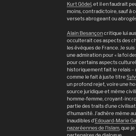
Kurt Gödel
, et il en faudrait p
moins, contradictoire, sauf à c
versets abrogeant ou abrogés
Alain Besançon
critique lui au
occulterait ces aspects des ch
les évêques de France. Je suis 
une admiration pour « la foi d
pour certains aspects culture
historiquement fait le relais – 
comme le fait à juste titre
Syl
un profond rejet, voire une hor
source juridique et même civili
homme-femme, croyant-incroyan
partie des traits d’une civilisa
d’humanité. J’adhère même au
inaudibles d’
Edouard-Marie Ga
nazaréennes de l’Islam
, que j
partenaires de dialogue.