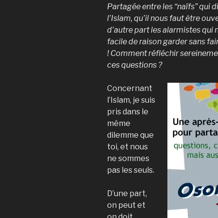
Partagée entre les “naïfs” qui 
l’Islam, qu’il nous faut être ouv
d’autre part les alarmistes qui
facile de raison garder sans fair
! Comment réfléchir sereinemen
ces questions ?
Concernant
l’Islam, je suis
pris dans le
même
dilemme que
toi, et nous
ne sommes
pas les seuls.
D’une part,
on peut et
on doit