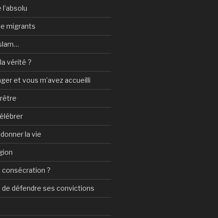
 l’absolu
 de migrants
Islam…
a vérité ?
nger et vous m’avez accueilli
prêtre
élébrer
 donner la vie
gion
 consécration ?
n de défendre ses convictions