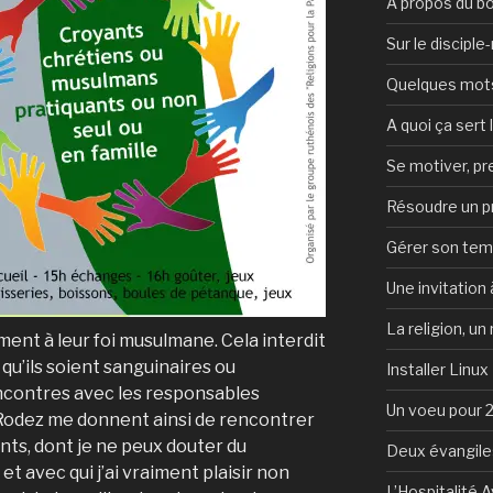
A propos du b
Sur le discipl
Quelques mots 
A quoi ça sert l
Se motiver, p
Résoudre un 
Gérer son te
Une invitation à
La religion, un
tement à leur foi musulmane. Cela interdit
, qu’ils soient sanguinaires ou
Installer Linux
encontres avec les responsables
Un voeu pour 
Rodez me donnent ainsi de rencontrer
ants, dont je ne peux douter du
Deux évangile
et avec qui j’ai vraiment plaisir non
L’Hospitalité 