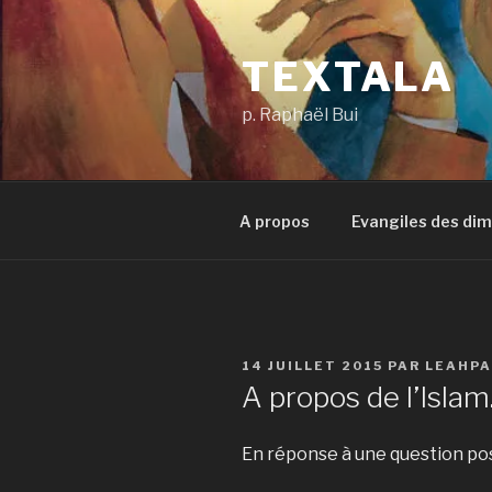
Aller
au
TEXTALA
contenu
principal
p. Raphaël Bui
A propos
Evangiles des di
PUBLIÉ
14 JUILLET 2015
PAR
LEAHPA
LE
A propos de l’Isla
En réponse à une question posé