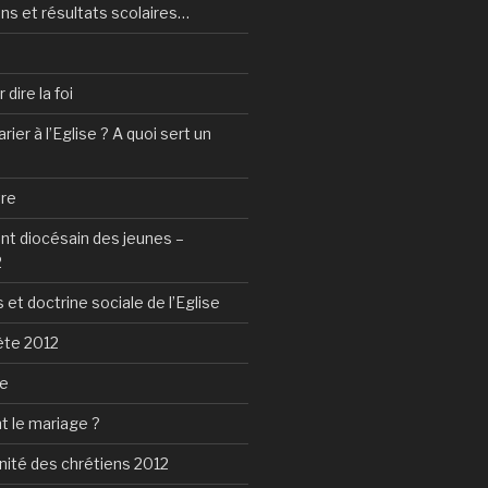
ns et résultats scolaires…
dire la foi
ier à l’Eglise ? A quoi sert un
tre
 diocésain des jeunes –
2
 et doctrine sociale de l’Eglise
ète 2012
ie
t le mariage ?
nité des chrétiens 2012