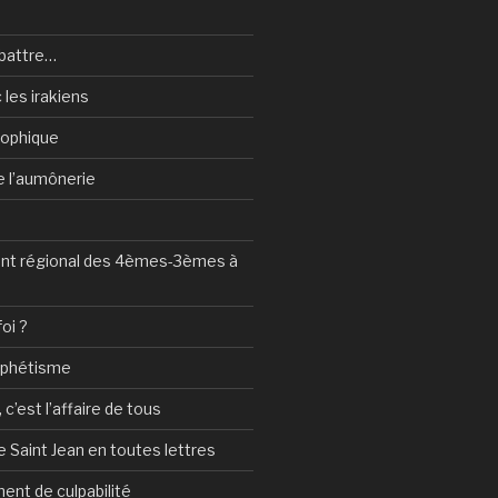
battre…
 les irakiens
sophique
de l’aumônerie
t régional des 4èmes-3èmes à
foi ?
ophétisme
c’est l’affaire de tous
 Saint Jean en toutes lettres
ent de culpabilité