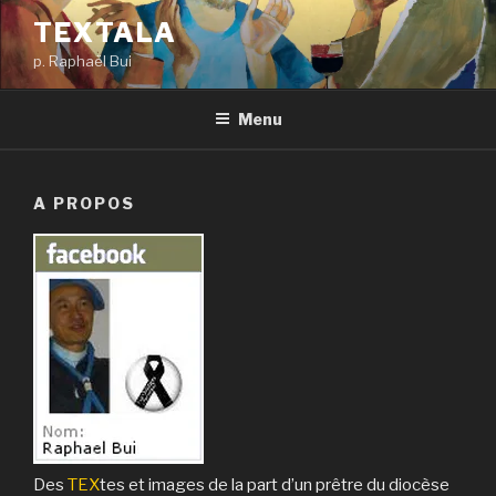
Aller
TEXTALA
au
p. Raphaël Bui
contenu
principal
Menu
A PROPOS
Des
TEX
tes et images de la part d’un prêtre du diocèse