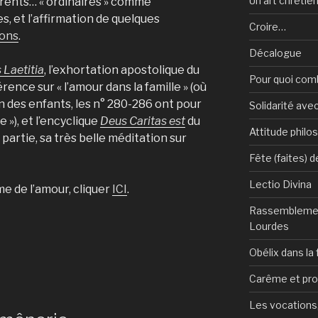
Un art chrétie
rents… « ordinaires » comme
, et l’affirmation de quelques
Croire…
ons
.
Décalogue
 Laetitia
, l’exhortation apostolique du
Pour quoi com
rence sur « l’amour dans la famille » (où
on des enfants, les n° 280-286 ont pour
Solidarité avec
e »), et l’encyclique
Deus Caritas est
du
Attitude philo
partie, sa très belle méditation sur
Fête (faites) 
Lectio Divina
me de l’amour, cliquer
ICI
.
Rassemblemen
Lourdes
Obélix dans la 
Carême et pr
Les vocations, 