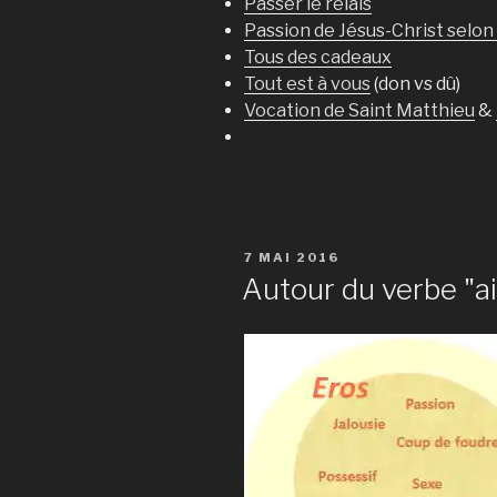
Passer le relais
Passion de Jésus-Christ selon
Tous des cadeaux
Tout est à vous
(don vs dû)
Vocation de Saint Matthieu
&
PUBLIÉ
7 MAI 2016
LE
Autour du verbe "a