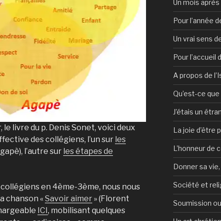
Un mois après 
Pour l’année d
Un vrai sens de
Pour l’accueil
A propos de l’
Qu’est-ce que l
J’étais un étra
r
, le livre du p. Denis Sonet, voici deux
La joie d’être 
fective des collégiens, l’un sur
les
L’honneur de c
Agapè), l’autre sur
les étapes de
Donner sa vie,
Société et reli
 collégiens en 4ème-3ème, nous nous
 la chanson «
Savoir aimer
» (Florent
Soumission ou
chargeable
ICI
, mobilisant quelques