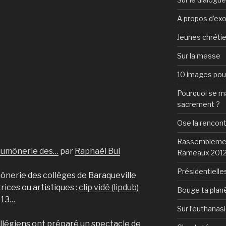
A propos d’ex
Jeunes chrétie
Sur la messe
10 images pour 
Pourquoi se mar
sacrement ?
Ose la rencon
Rassemblement
’aumônerie des…
par
Raphaël Bui
Rameaux 201
Présidentielles
mônerie des collèges de Baraqueville
rices ou artistiques :
clip vidé (lipdub)
Bouge ta plan
013…
Sur l’euthanas
collégiens ont préparé un spectacle de