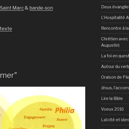
Deux évangile
 Saint Marc
&
bande-son
L’Hospitalité 
Rencontre à l
texte
Chrétien avec 
Augustin)
La foi en ques
Autour du verb
imer"
Oraison de Pâ
Jésus, l’accom
Lire la Bible
Voeux 2016
Laïcité et ide