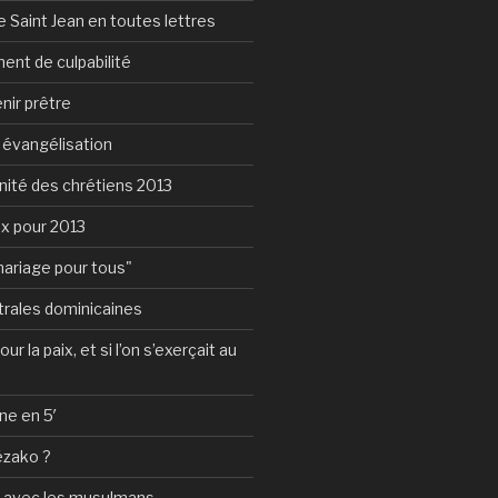
 Saint Jean en toutes lettres
ent de culpabilité
nir prêtre
e évangélisation
nité des chrétiens 2013
ux pour 2013
mariage pour tous"
rales dominicaines
ur la paix, et si l’on s’exerçait au
ne en 5′
ézako ?
e avec les musulmans