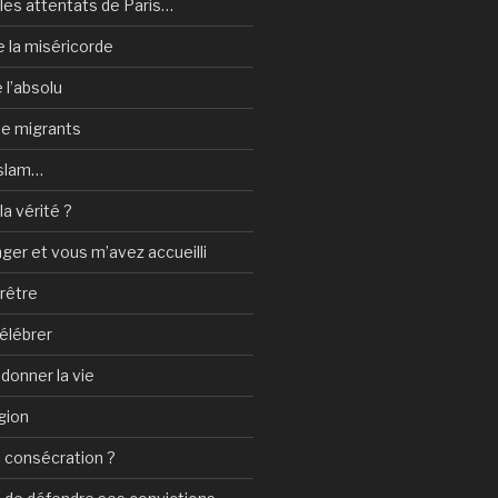
les attentats de Paris…
e la miséricorde
 l’absolu
 de migrants
Islam…
a vérité ?
nger et vous m’avez accueilli
prêtre
élébrer
 donner la vie
gion
 consécration ?