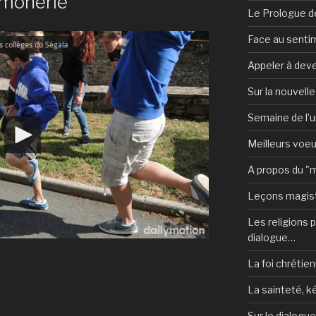
aumônerie
Le Prologue de
Face au sentim
Appeler à deve
Sur la nouvell
Semaine de l’u
Meilleurs voe
A propos du "
Leçons magist
Les religions po
dialogue…
La foi chrétien
La sainteté, k
Sur le dialogu