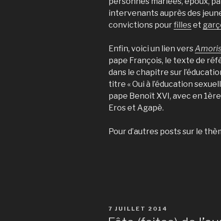
personnes mariées, époux, pa
intervenants auprès des jeunes
convictions pour
filles
et
garç
Enfin, voici un lien vers
Amoris
pape François, le texte de réfé
dans le chapitre sur l’éducati
titre « Oui à l’éducation sexuell
pape Benoît XVI, avec en 1ère 
Eros et Agapè.
Pour d’autres posts sur le thè
PUBLIÉ
7 JUILLET 2014
LE