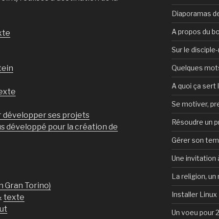
Diaporamas de
A propos du b
xte
Sur le discipl
Quelques mots 
tein
A quoi ça sert l
exte
Se motiver, p
 développer ses projets
Résoudre un 
us développé pour la création de
Gérer son te
Une invitation à
La religion, un
n Gran Torino)
Installer Linux
&
texte
ut
Un voeu pour 