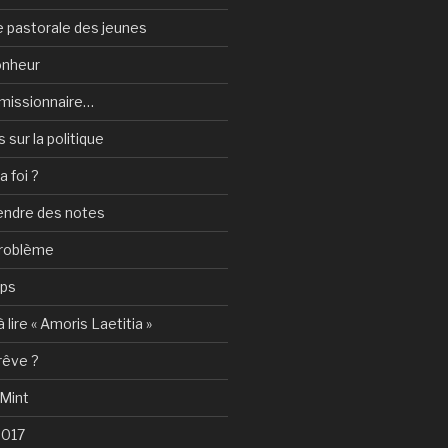
 pastorale des jeunes
onheur
e-missionnaire…
sur la politique
a foi ?
rendre des notes
problème
mps
 lire « Amoris Laetitia »
 rêve ?
 Mint
2017