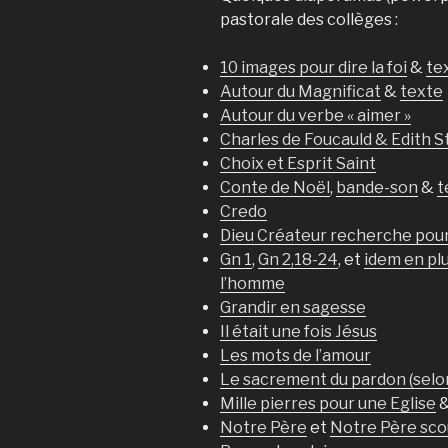
pastorale des collèges :
10 images pour dire la foi
&
te
Autour du Magnificat
&
texte
Autour du verbe « aimer »
Charles de Foucauld & Edith S
Choix et Esprit Saint
Conte de Noël
,
bande-son
&
t
Credo
Dieu Créateur recherche pour
Gn 1
,
Gn 2,18-24
, et
idem en pl
l’homme
Grandir en sagesse
Il était une fois Jésus
Les mots de l’amour
Le sacrement du pardon (selo
Mille pierres pour une Eglise
Notre Père
et
Notre Père sco