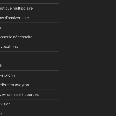
istique multipolaire
ans d’anniversaire
r !
onner le nécessaire
 vocations
ir
Religion ?
Prière en Aveyron
Aveyronnaise à Lourdes
vision
e