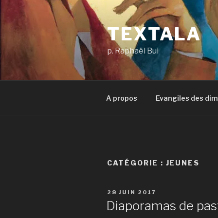
Aller
au
TEXTALA
contenu
principal
p. Raphaël Bui
A propos
Evangiles des di
CATÉGORIE :
JEUNES
PUBLIÉ
28 JUIN 2017
LE
Diaporamas de past