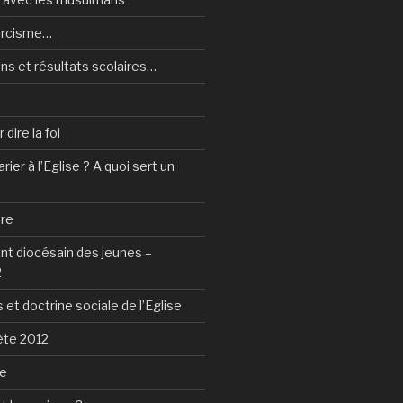
orcisme…
ns et résultats scolaires…
dire la foi
ier à l’Eglise ? A quoi sert un
tre
 diocésain des jeunes –
2
 et doctrine sociale de l’Eglise
ète 2012
ie