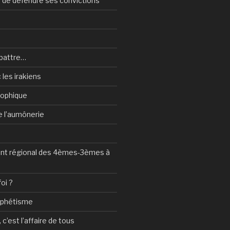
n de défendre ses convictions
battre…
 les irakiens
sophique
de l’aumônerie
t régional des 4èmes-3èmes à
foi ?
ophétisme
c’est l’affaire de tous