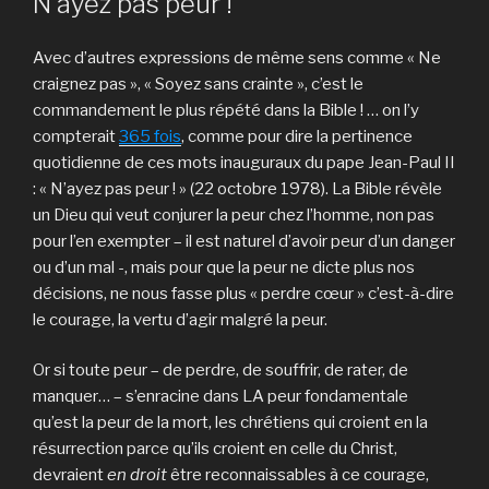
N’ayez pas peur !
Avec d’autres expressions de même sens comme « Ne
craignez pas », « Soyez sans crainte », c’est le
commandement le plus répété dans la Bible ! … on l’y
compterait
365 fois
, comme pour dire la pertinence
quotidienne de ces mots inauguraux du pape Jean-Paul II
: « N’ayez pas peur ! » (22 octobre 1978). La Bible révèle
un Dieu qui veut conjurer la peur chez l’homme, non pas
pour l’en exempter – il est naturel d’avoir peur d’un danger
ou d’un mal -, mais pour que la peur ne dicte plus nos
décisions, ne nous fasse plus « perdre cœur » c’est-à-dire
le courage, la vertu d’agir malgré la peur.
Or si toute peur – de perdre, de souffrir, de rater, de
manquer… – s’enracine dans LA peur fondamentale
qu’est la peur de la mort, les chrétiens qui croient en la
résurrection parce qu’ils croient en celle du Christ,
devraient
en droit
être reconnaissables à ce courage,