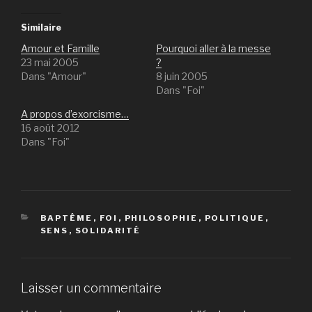
Similaire
Amour et Famille
Pourquoi aller à la messe
23 mai 2005
?
Dans "Amour"
8 juin 2005
Dans "Foi"
A propos d’exorcisme…
16 août 2012
Dans "Foi"
CATÉGORIES
BAPTÊME
,
FOI
,
PHILOSOPHIE
,
POLITIQUE
,
SENS
,
SOLIDARITÉ
Laisser un commentaire