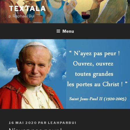
Aller
TEXTALA
au
p. Raphaël Bui
contenu
principal
Menu
PUBLIÉ
16 MAI 2020
PAR
LEAHPARBUI
LE