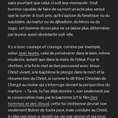
sans pourtant que celui-ci soit leur monopole : tout
homme capable de faire de sa mort un acte plus sensé
que la-survie-à-tout-prix, qu’il s’agisse du fanatique ou du
suicidaire, du martyr ou du djihadiste, du héros ou du
sage, cet homme-là non plus ne se laisse plus déterminer
par la peur, aussi obsédante soit-elle.
Il y a donc courage et courage, comme par exemple,
selon
Jean Jaurès
, celui de persévérer dans le bien, même
modeste, autant que dans la visée de l’idéal. Pour le
chrétien, si la foi le met en lien personnel avec Jésus-
Christ vivant, si le baptême le plonge dans la mort et la
résurrection du Christ, si comme le dit frère Christian de
Chergé au moine qui s’interroge devant la perspective du
martyre : « Ta vie, tu l’as déjà donnée », non seulement par
la consécration mais par le baptême [cf. le film
Des
hommes et des dieux
], cette foi chrétienne devrait non
seulement libérer de toute peur, mais conduire au Christ,
à celui-qui-nous-a-donné-sa-vie-par-amour et qui nous