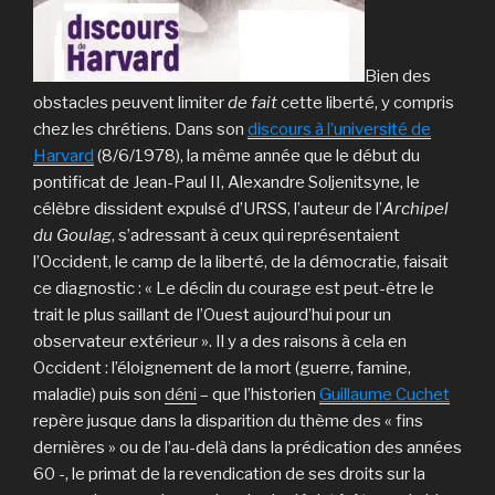
Bien des
obstacles peuvent limiter
de fait
cette liberté, y compris
chez les chrétiens. Dans son
discours à l’université de
Harvard
(8/6/1978), la même année que le début du
pontificat de Jean-Paul II, Alexandre Soljenitsyne, le
célèbre dissident expulsé d’URSS, l’auteur de l’
Archipel
du Goulag
, s’adressant à ceux qui représentaient
l’Occident, le camp de la liberté, de la démocratie, faisait
ce diagnostic : « Le déclin du courage est peut-être le
trait le plus saillant de l’Ouest aujourd’hui pour un
observateur extérieur ». Il y a des raisons à cela en
Occident : l’éloignement de la mort (guerre, famine,
maladie) puis son
déni
– que l’historien
Guillaume Cuchet
repère jusque dans la disparition du thème des « fins
dernières » ou de l’au-delà dans la prédication des années
60 -, le primat de la revendication de ses droits sur la