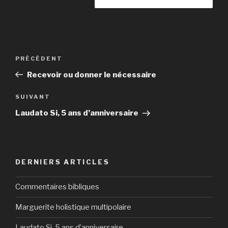
Navigation
Article
PRÉCÉDENT
de
précédent
Recevoir ou donner le nécessaire
l’article
Article
SUIVANT
suivant
Laudato Si, 5 ans d’anniversaire
DERNIERS ARTICLES
Commentaires bibliques
Marguerite holistique multipolaire
Laudato Si, 5 ans d’anniversaire