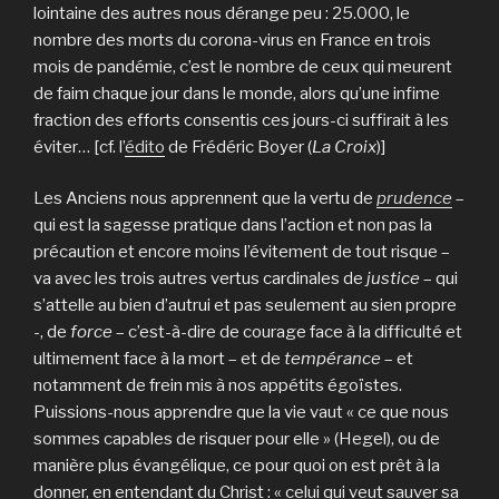
lointaine des autres nous dérange peu : 25.000, le
nombre des morts du corona-virus en France en trois
mois de pandémie, c’est le nombre de ceux qui meurent
de faim chaque jour dans le monde, alors qu’une infime
fraction des efforts consentis ces jours-ci suffirait à les
éviter… [cf. l’
édito
de Frédéric Boyer (
La Croix
)]
Les Anciens nous apprennent que la vertu de
prudence
–
qui est la sagesse pratique dans l’action et non pas la
précaution et encore moins l’évitement de tout risque –
va avec les trois autres vertus cardinales de
justice
– qui
s’attelle au bien d’autrui et pas seulement au sien propre
-, de
force
– c’est-à-dire de courage face à la difficulté et
ultimement face à la mort – et de
tempérance
– et
notamment de frein mis à nos appétits égoïstes.
Puissions-nous apprendre que la vie vaut « ce que nous
sommes capables de risquer pour elle » (Hegel), ou de
manière plus évangélique, ce pour quoi on est prêt à la
donner, en entendant du Christ : « celui qui veut sauver sa