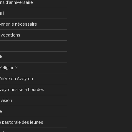
ans d’anniversaire
r !
onner le nécessaire
 vocations
ir
Religion ?
Prière en Aveyron
Aveyronnaise à Lourdes
vision
e
 pastorale des jeunes