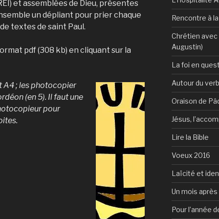
EI) et assemblées de Dieu, présentes
nsemble un dépliant pour prier chaque
Rencontre à l
de textes de saint Paul.
Chrétien avec 
Augustin)
ormat pdf (308 kb) en cliquant sur la
La foi en ques
Autour du verb
 A4 ; les ph
otocopier
ordéon (en 5)
. Il faut une
Oraison de Pâ
hotocopieur pour
Jésus, l’accom
oites.
Lire la Bible
Voeux 2016
Laïcité et ide
Un mois après 
Pour l’année d