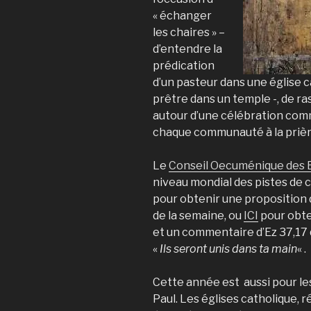
« échanger
les chaires » –
d’entendre la
prédication
d’un pasteur dans une église 
prêtre dans un temple -, de 
autour d’une célébration comm
chaque communauté à la prière
Le
Conseil Oecuménique des E
niveau mondial des pistes de c
pour obtenir une proposition 
de la semaine, ou
ICI
pour obten
et un commentaire d’Ez 37,17 
«
Ils seront unis dans ta main
« .
Cette année est aussi pour le
Paul. Les églises catholique,