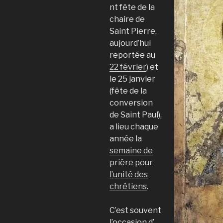
nt fête de la
chaire de
Saint Pierre,
aujourd’hui
reportée au
22 février
) et
le 25 janvier
(fête de la
conversion
de Saint Paul),
a lieu chaque
année la
semaine de
prière pour
l’unité des
chrétiens
.
C’est souvent
l’occasion d’