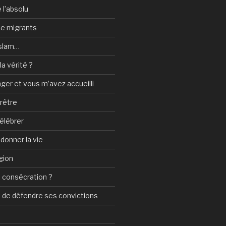
 l’absolu
 de migrants
Islam…
a vérité ?
nger et vous m’avez accueilli
prêtre
élébrer
 donner la vie
gion
 consécration ?
n de défendre ses convictions