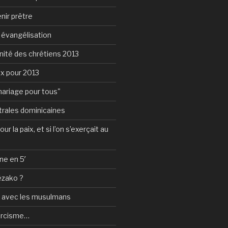
nir prêtre
e évangélisation
nité des chrétiens 2013
ux pour 2013
mariage pour tous"
rales dominicaines
ur la paix, et si l’on s’exerçait au
ne en 5′
ézako ?
e avec les musulmans
orcisme…