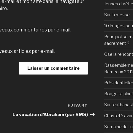
e-mail et mon site dans le navigateur
Jeunes chrétie
ire.
Sur la messe
10 images pour 
veaux commentaires par e-mail.
Pourquoi se mar
sacrement ?
eaux articles par e-mail.
Ose la rencon
Rassemblement
Rameaux 201
Présidentielles
Bouge ta plan
Sur l’euthanas
SUIVANT
Article
suivant
La vocation d’Abraham (par SMS)
Chasteté avan
Semaine de l’u