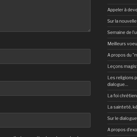
Appeler à deve
Sur la nouvell
Semaine de l’u
Meilleurs voe
A propos du "
Leçons magist
Les religions po
dialogue…
La foi chrétien
La sainteté, k
Sur le dialogu
A propos d’ex