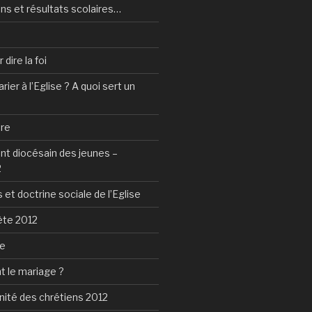
ns et résultats scolaires…
dire la foi
ier à l’Eglise ? A quoi sert un
tre
 diocésain des jeunes –
2
 et doctrine sociale de l’Eglise
ète 2012
ie
t le mariage ?
nité des chrétiens 2012