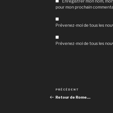
Enregistrer mon nom, mon 
pour mon prochain commenta
Prévenez-moi de tous les nou
Prévenez-moi de tous les nouv
Navigation
Article
PRÉCÉDENT
de
précédent
Retour de Rome…
l’article