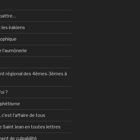
battre…
 les irakiens
sophique
de l’aumônerie
t régional des 4èmes-3èmes à
foi ?
ophétisme
c’est l’affaire de tous
 Saint Jean en toutes lettres
ent de culpabilité