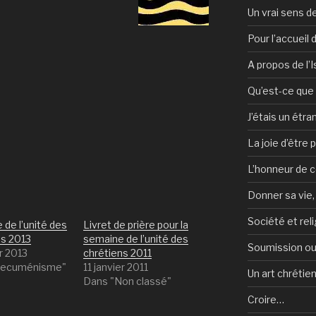
Un vrai sens de
Pour l’accueil
A propos de l’
Qu’est-ce que l
J’étais un étra
La joie d’être 
L’honneur de c
Donner sa vie,
Société et reli
de l’unité des
Livret de prière pour la
ns 2013
semaine de l’unité des
Soumission ou
er 2013
chrétiens 2011
Oecuménisme"
11 janvier 2011
Un art chrétie
Dans "Non classé"
Croire…