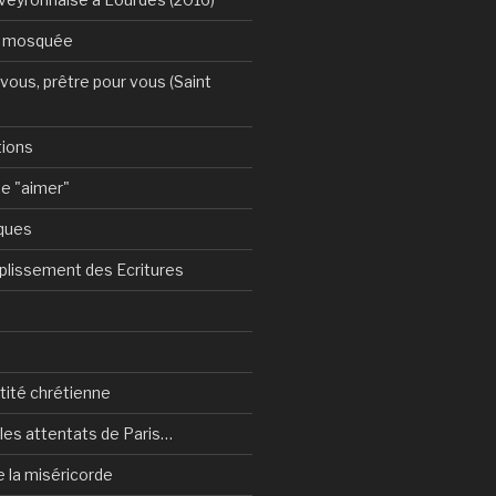
a mosquée
vous, prêtre pour vous (Saint
tions
e "aimer"
ques
plissement des Ecritures
ntité chrétienne
les attentats de Paris…
e la miséricorde