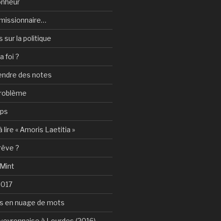
onheur
e-missionnaire…
sur la politique
a foi ?
rendre des notes
problème
mps
 lire « Amoris Laetitia »
 rêve ?
 Mint
2017
s en nuage de mots
Aveyronnaise à Lourdes (2016)