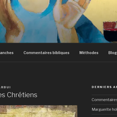
manches
Commentaires bibliques
Méthodes
Blog
DERNIERS A
ARBUI
des Chrétiens
Commentaires 
Marguerite hol