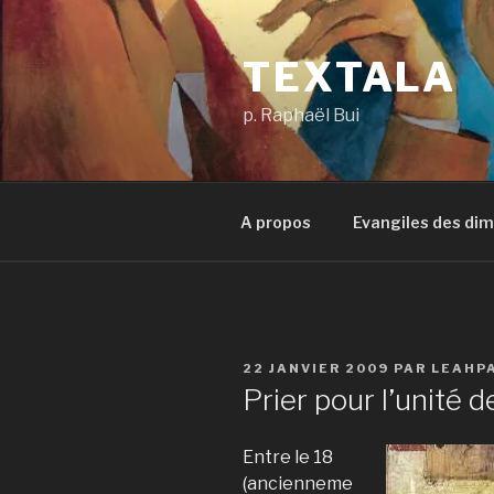
Aller
au
TEXTALA
contenu
principal
p. Raphaël Bui
A propos
Evangiles des di
PUBLIÉ
22 JANVIER 2009
PAR
LEAHP
LE
Prier pour l’unité 
Entre le 18
(ancienneme