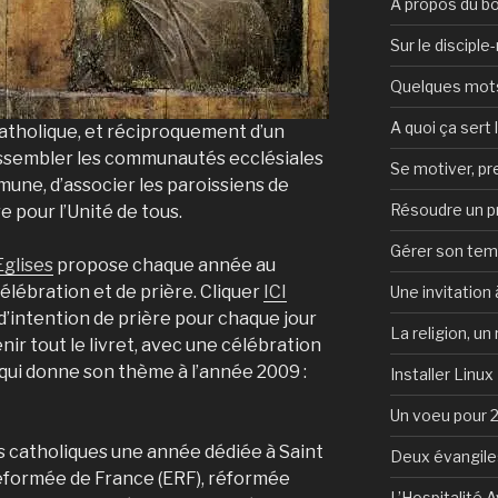
A propos du b
Sur le discipl
Quelques mots 
A quoi ça sert l
catholique, et réciproquement d’un
rassembler les communautés ecclésiales
Se motiver, p
une, d’associer les paroissiens de
Résoudre un 
 pour l’Unité de tous.
Gérer son te
glises
propose chaque année au
élébration et de prière. Cliquer
ICI
Une invitation à
d’intention de prière pour chaque jour
La religion, un
ir tout le livret, avec une célébration
qui donne son thème à l’année 2009 :
Installer Linux
Un voeu pour 
s catholiques une année dédiée à Saint
Deux évangile
 réformée de France (ERF), réformée
L’Hospitalité 