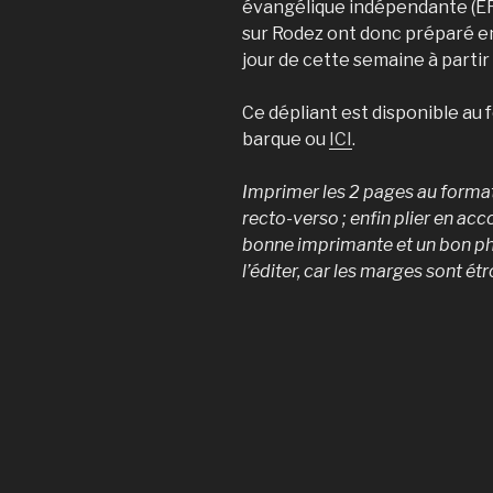
évangélique indépendante (ER
sur Rodez ont donc préparé e
jour de cette semaine à partir 
Ce dépliant est disponible au f
barque ou
ICI
.
Imprimer les 2 pages au format
recto-verso ; enfin plier en acc
bonne imprimante et un bon p
l’éditer, car les marges sont étr