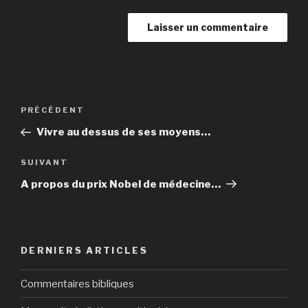
Navigation
Article
PRÉCÉDENT
de
précédent
Vivre au dessus de ses moyens…
l’article
Article
SUIVANT
suivant
A propos du prix Nobel de médecine…
DERNIERS ARTICLES
Commentaires bibliques