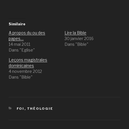
Similaire
A propos du ou des
Lire la Bible
papes…
30 janvier 2016
14 mai 2011
Dans "Bible"
Dans "Eglise"
Leçons magistrales
dominicaines
4 novembre 2012
Dans "Bible"
CATÉGORIES
FOI
,
THÉOLOGIE