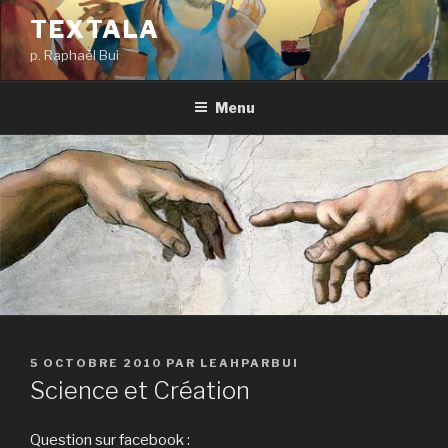
Aller
TEXTALA
au
p. Raphaël Bui
contenu
principal
Menu
PUBLIÉ
5 OCTOBRE 2010
PAR
LEAHPARBUI
LE
Science et Création
Question sur facebook :