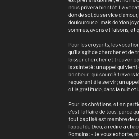
est prêt à la donner, et non à 
nous privera bientôt. La vocat
don de soi, du service d’amour, 
doulou­reuse’, mais de ‘don jo
sommes, avons et faisons, et q
Pour les croyants, les vocations
qu’il s’agit de chercher et de 
laisser chercher et trouver pa
la sainteté : un appel qui vient
bon­heur ; qui sourd à traver
requérant à le servir ; un appel
et la gratitude, dans la nuit et 
Pour les chrétiens, et en parti
c’est l’affaire de tous, parce q
tout baptisé est membre de ce
l’appel de Dieu, à redire à cha
Romains : « Je vous exhorte, me