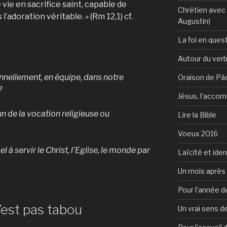
vie en sacrifice saint, capable de
Chrétien avec 
s l’adoration véritable. » (Rm 12,1) cf.
Augustin)
La foi en ques
Autour du verb
onnellement, en équipe, dans notre
Oraison de Pâ
?
Jésus, l’accom
n de la vocation religieuse ou
Lire la Bible
Voeux 2016
l à servir le Christ, l’Eglise, le monde par
Laïcité et ide
Un mois après 
Pour l’année d
’est pas tabou
Un vrai sens de