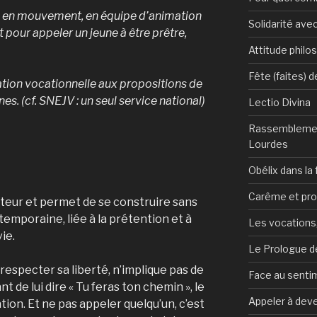
s, en mouvement, en équipe d’animation
Solidarité avec
t pour appeler un jeune à être prêtre,
Attitude philo
Fête (faites) 
ion vocationnelle aux proposi­tions de
es. (cf. SNEJV : un seul service national)
Lectio Divina
Rassemblemen
Lourdes
Obélix dans la 
Carême et pr
rateur et permet de se construire sans
ntem­poraine, liée à la prétention et à
Les vocations, 
vie.
Le Prologue de
 respecter sa liberté, n’implique pas de
Face au sentim
t de lui dire « Tu feras ton chemin », le
Appeler à deve
tion. Et ne pas appeler quelqu’un, c’est