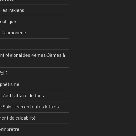
 les irakiens
sophique
de l’aumônerie
t régional des 4èmes-3èmes à
foi ?
ophétisme
c’est l’affaire de tous
 Saint Jean en toutes lettres
ent de culpabilité
nir prêtre