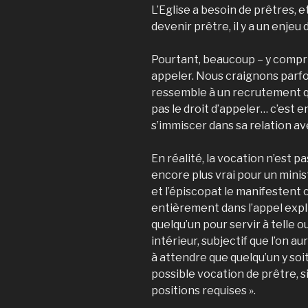
L’Eglise a besoin de prêtres, 
devenir prêtre, il y a un enjeu
Pourtant, beaucoup – y compris
appeler. Nous craignons parfois
ressemble à un recrutement qui
pas le droit d’appe­ler… c’est e
s’immis­cer dans sa relation av
En réalité, la vocation n’est pa
encore plus vrai pour un minist
et l’épiscopat le mani­festent
entière­ment dans l’appel expli
quelqu’un pour servir à telle ou
intérieur, subjectif que l’on aur
à attendre que quelqu’un y soit
possible vocation de prêtre, si
positions requises ».