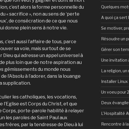
ce que l’on veut y gagner et dont la mort
ion, c’est alors la forme personnelle du
Quelques mots 
du « sacrifice », non au sens de ‘perte
A quoi ça sert l
yeux’, de consécration de ce que nous
ui donne plein sens à notre vie.
Se motiver, p
Résoudre un 
, c’est aussi l’affaire de tous, parce
trouver sa voie, mais surtout de se
Gérer son te
r Dieu qui adresse un appel universel à
Une invitation à
 de plus loin que de notre aspiration au
s les gémissements du monde nous
La religion, un
 de l’Absolu à l’ado­rer, dans la louange
Installer Linux
la supplication.
Un voeu pour 
culier les catholiques, les vocations,
Deux évangile
ue l’Eglise est Corps du Christ, et que
 Corps, porte-parole habilité à relayer
L’Hospitalité 
cun les paroles de Saint Paul aux
Rencontre à l
s frères, par la tendresse de Dieu à lui