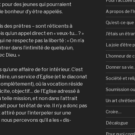
Pour l’accueil
et pour des jeunes qui pourraient
A propos de l’
 de bonheur d’y être appelés.
Qu’est-ce que l
 des prêtres – sont réti­cents à
 qu’un appel di­rect en « veux-tu… ? »
J’étais un étra
 ne respecte pas la liberté : « On n’a
La joie d’être 
ntrer dans l’intimité de quelqu’un,
ec Dieu. »
L’honneur de c
Donner sa vie,
s qu’une affaire de for intérieur. C’est
ère, un service d’Eglise (et le diaconat
Société et reli
 complètement), où la vocation réside
Soumission ou
cite, objectif… de l’Eglise adres­sé à
 telle mission, et non dans l’attrait
Un art chrétie
ait pour tel état de vie. Il n’y a donc pas
Croire…
 attiré pour l’interpeler sur une
 nous percevons qu’il a les « dis­
Décalogue
Pour quoi com