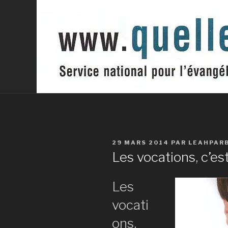
PUBLIÉ
29 MARS 2014
PAR
LEAHPAR
LE
Les vocations, c’est
Les
vocati
ons,