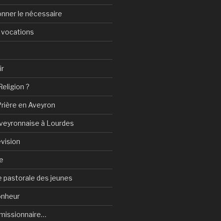
onner le nécessaire
 vocations
ir
Religion ?
Prière en Aveyron
Aveyronnaise à Lourdes
vision
e
 pastorale des jeunes
onheur
e-missionnaire…