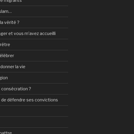
 de migrants
Islam…
a vérité ?
nger et vous m’avez accueilli
prêtre
élébrer
 donner la vie
gion
 consécration ?
n de défendre ses convictions
battre…