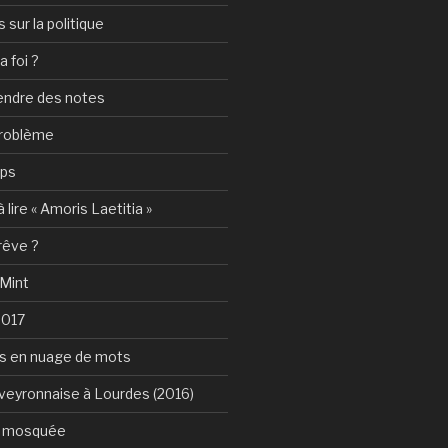
sur la politique
a foi ?
rendre des notes
problème
mps
 lire « Amoris Laetitia »
 rêve ?
 Mint
2017
s en nuage de mots
Aveyronnaise à Lourdes (2016)
a mosquée