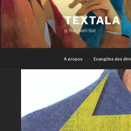
Aller
au
TEXTALA
contenu
principal
p. Raphaël Bui
A propos
Evangiles des di