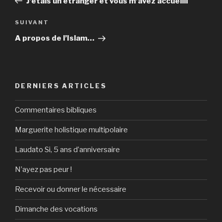
J’étais un étranger et vous m’avez accueilli
l’article
Article
SUIVANT
suivant
A propos de l’Islam…
DERNIERS ARTICLES
Commentaires bibliques
Marguerite holistique multipolaire
Laudato Si, 5 ans d’anniversaire
N’ayez pas peur !
Recevoir ou donner le nécessaire
Dimanche des vocations