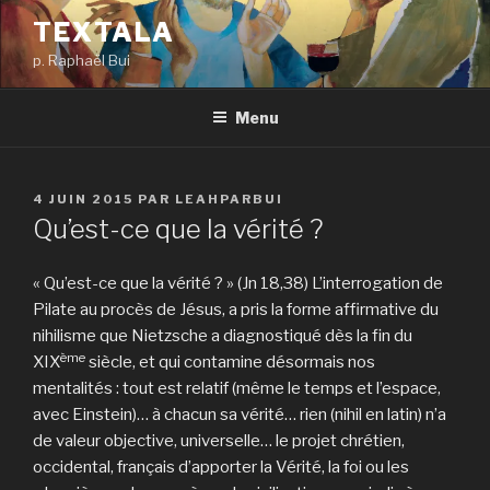
Aller
TEXTALA
au
p. Raphaël Bui
contenu
principal
Menu
PUBLIÉ
4 JUIN 2015
PAR
LEAHPARBUI
LE
Qu’est-ce que la vérité ?
« Qu’est-ce que la vérité ? » (Jn 18,38) L’interrogation de
Pilate au procès de Jésus, a pris la forme affirmative du
nihilisme que Nietzsche a diagnostiqué dès la fin du
ème
XIX
siècle, et qui contamine désormais nos
mentalités : tout est relatif (même le temps et l’espace,
avec Einstein)… à chacun sa vérité… rien (nihil en latin) n’a
de valeur objective, universelle… le projet chrétien,
occidental, français d’apporter la Vérité, la foi ou les