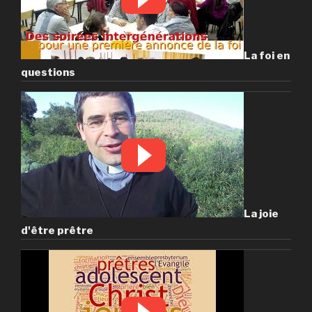
La foi en
questions
La joie
d'être prêtre