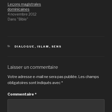
Leçons magistrales
dominicaines
4 novembre 2012
Dans "Bible"
CATÉGORIES
DIALOGUE
,
ISLAM
,
SENS
Laisser un commentaire
Votre adresse e-mail ne sera pas publiée.
Les champs
obligatoires sont indiqués avec
*
Commentaire
*