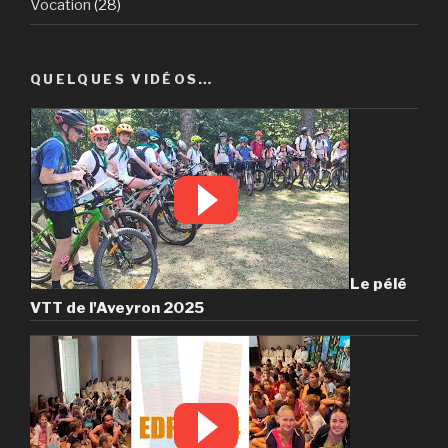
Vocation
(28)
QUELQUES VIDÉOS…
Le pélé
VTT de l'Aveyron 2025