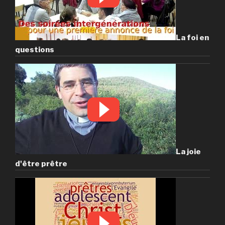
La foi en
questions
La joie
d'être prêtre