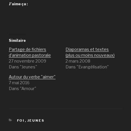
J’aime ça :
Similaire
Partage de fichiers
Diaporamas et textes
d’animation pastorale
(plus ou moins nouveaux)
27 novembre 2009
2 mars 2008
Dans "Jeunes"
Dans "Evangélisation"
Autour du verbe "aimer"
7 mai 2016
Dans "Amour"
CATÉGORIES
FOI
,
JEUNES