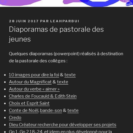
PUBLIÉ
28 JUIN 2017
PAR
LEAHPARBUI
LE
Diaporamas de pastorale des
jeunes
Quelques diaporamas (powerpoint) réalisés à destination
de la pastorale des collèges :
10 images pour dire la foi
&
texte
Autour du Magnificat
&
texte
Autour du verbe « aimer »
Charles de Foucauld & Edith Stein
Choix et Esprit Saint
Conte de Noël
,
bande-son
&
texte
Credo
Dieu Créateur recherche pour développer ses projets
Gn 1
,
Gn 2,18-24
, et
idem en plus développé pour la