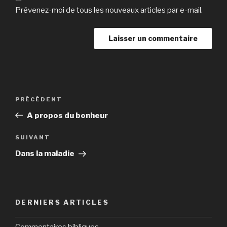
Prévenez-moi de tous les nouveaux articles par e-mail.
Navigation
Article
PRÉCÉDENT
de
précédent
A propos du bonheur
l’article
Article
SUIVANT
suivant
Dans la maladie
DERNIERS ARTICLES