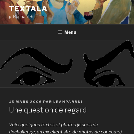
Aller
TEXTALA
au
p. Raphaël Bui
contenu
principal
Menu
PUBLIÉ
15 MARS 2006
PAR
LEAHPARBUI
LE
Une question de regard
Voici quelques textes et photos (issues de
dpchallenge
, un excellent site de photos de concours)