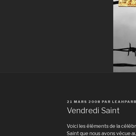
PUBLIÉ
21 MARS 2008
PAR
LEAHPAR
LE
Vendredi Saint
Voici les éléments de la céléb
Saint que nous avons vécue auj