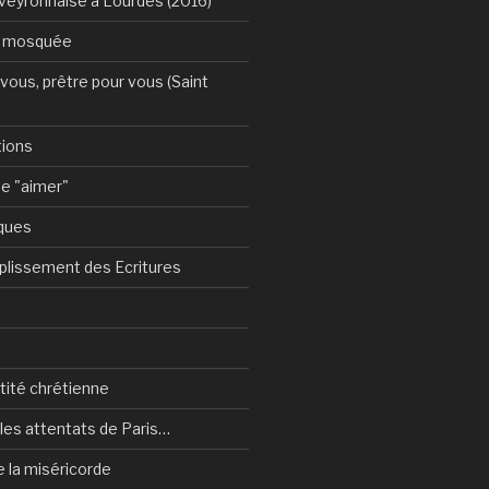
Aveyronnaise à Lourdes (2016)
a mosquée
vous, prêtre pour vous (Saint
tions
e "aimer"
ques
plissement des Ecritures
ntité chrétienne
les attentats de Paris…
e la miséricorde