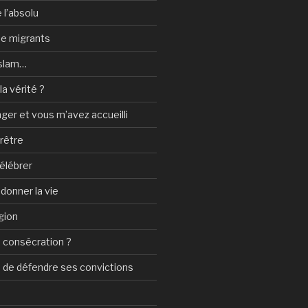
 l’absolu
 de migrants
Islam…
a vérité ?
nger et vous m’avez accueilli
prêtre
élébrer
 donner la vie
gion
 consécration ?
n de défendre ses convictions