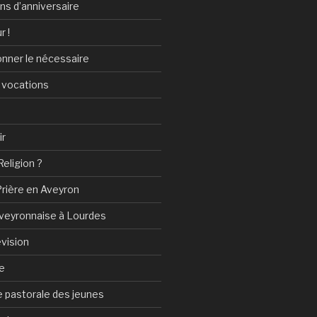
ans d’anniversaire
r !
onner le nécessaire
 vocations
ir
Religion ?
Prière en Aveyron
Aveyronnaise à Lourdes
vision
e
 pastorale des jeunes