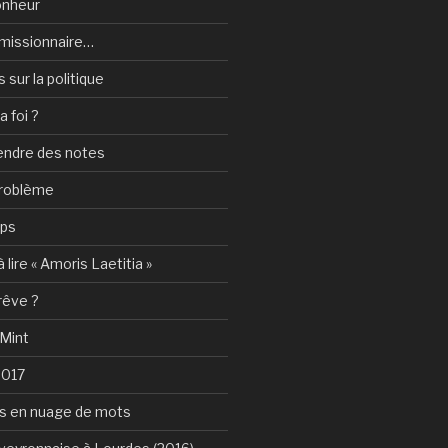
onheur
e-missionnaire…
sur la politique
a foi ?
rendre des notes
problème
mps
 lire « Amoris Laetitia »
 rêve ?
 Mint
2017
s en nuage de mots