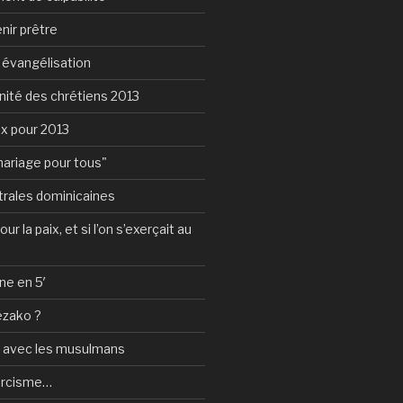
nir prêtre
e évangélisation
nité des chrétiens 2013
ux pour 2013
mariage pour tous"
rales dominicaines
ur la paix, et si l’on s’exerçait au
ne en 5′
ézako ?
e avec les musulmans
orcisme…