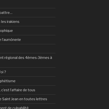
battre…
 les irakiens
sophique
de l’aumônerie
t régional des 4èmes-3èmes à
foi ?
ophétisme
c’est l’affaire de tous
 Saint Jean en toutes lettres
ent de culpabilité