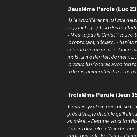
Deuxième Parole (Luc 23
I
ls le crucifièrent ainsi que deux
sa gauche (…). L’un des malfaiteu
« N’es-tu pas le Christ ? sauve-t
le reprenant, déclare : « tu n’a
subis la même peine ! Pour nous
mais lui n’a rien fait de mal ». Et
lorsque tu viendras avec ton royau
te le dis, aujourd’hui tu seras a
Troisième Parole (Jean 1
Jésus, voyant sa mère et, se te
près d’elle, le disciple qu’il aimai
sa mère : « Femme, voici ton fils
il dit au disciple : « Voici ta mèr
cette heure-là, le disciple l’accu