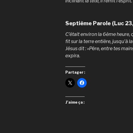
inclinant la tête, il remit l’esprit.
Septième Parole (Luc 23
C’était environ la 6ème heure, q
fit sur la terre entière, jusqu’à 
Jésus dit : »Père, entre tes main
expira.
Partager :
J’aime ça :