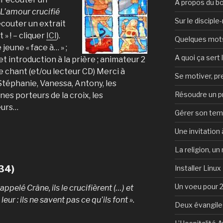
A propos du b
L’amour crucifié
Sur le discipl
écouter un extrait
 » ! – cliquer
ICI
).
Quelques mots 
 jeune « face à… » ;
A quoi ça sert l
et introduction à la prière ; animateur 2
e chant (et/ou lecteur CD) Merci à
Se motiver, p
Stéphanie, Vanessa, Antony, les
Résoudre un 
unes porteurs de la croix, les
eurs…
Gérer son te
Une invitation à
La religion, un
Installer Linux
,34)
Un voeu pour 
appelé Crâne, ils le crucifièrent (…) et
leur : ils ne savent pas ce qu’ils font ».
Deux évangile