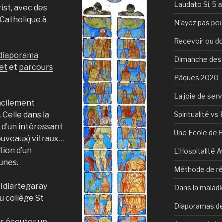
Laudato Si, 5 
ist, avec des
Catholique à
N’ayez pas peu
Recevoir ou d
diaporama
Dimanche des
ret
et
parcours
Pâques 2020
La joie de serv
facilement
Spiritualité vs 
. Celle dans la
 d’un intéressant
Une Ecole de 
uveaux) vitraux…
ion d’un
L’Hospitalité 
unes.
Méthode de ré
 Idiartegaray
Dans la maladi
u collège St
Diaporamas de
ur écouter un