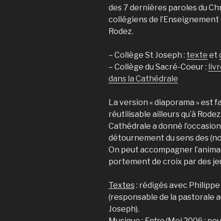
des 7 dernières paroles du Chr
collégiens de l’Enseignement 
Rodez.
– Collège St Joseph :
texte
et
– Collège du Sacré-Coeur :
liv
dans la Cathédrale
La version « diaporama » est 
réutilisable ailleurs qu’à Rodez
Cathédrale a donné l’occasion
détournement du sens des (no
On peut accompagner l’animat
portement de croix par des je
Textes
: rédigés avec Philippe
(responsable de la pastorale a
Joseph).
Musique
:
Entre
(Mej 2006 : po