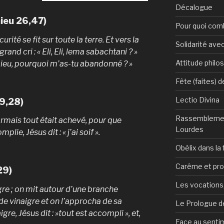
Décalogue
ieu 26,47)
Pour quoi com
rité se fit sur toute la terre. Et vers la
Solidarité avec
nd cri : « Eli, Eli, lema sabachtani ? »
Attitude philo
Dieu, pourquoi m’as-tu abandonné ? »
Fête (faites) 
Lectio Divina
9,28)
Rassemblemen
rmais tout était achevé, pour que
Lourdes
lie, Jésus dit : « j’ai soif ».
Obélix dans la 
Carême et pr
29)
Les vocations, 
igre ; on mit autour d’une branche
e vinaigre et on l’approcha de sa
Le Prologue de
gre, Jésus dit : »tout est accompli », et,
Face au sentim