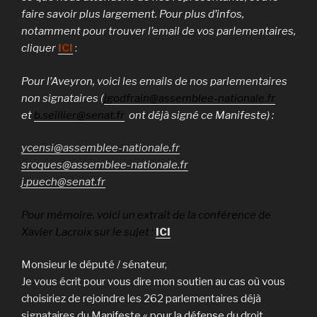
faire savoir plus largement. Pour plus d’infos,
notamment pour trouver l’email de vos parlementaires,
cliquer
ICI
:
Pour l’Aveyron, voici les emails de nos parlementaires
non signataires (
jgodfrain@assemblee-nationale.fr
et
b.seillier@senat.fr
ont déjà signé ce Manifeste)
:
ycensi@assemblee-nationale.fr
sroques@assemblee-nationale.fr
j.puech@senat.fr
Pour mémoire, voici un extrait de la conférence de
Xavier Lacroix sur le sujet :
ICI
Monsieur le député / sénateur,
Je vous écrit pour vous dire mon soutien au cas où vous
choisiriez de rejoindre les 262 parlementaires déjà
signataires du Manifeste « pour la défense du droit