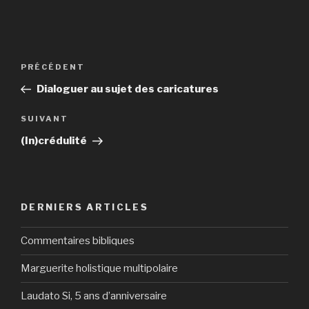
Navigation
Article
PRÉCÉDENT
de
précédent
Dialoguer au sujet des caricatures
l’article
Article
SUIVANT
suivant
(In)crédulité
DERNIERS ARTICLES
Commentaires bibliques
Marguerite holistique multipolaire
Laudato Si, 5 ans d’anniversaire