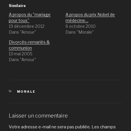
Similaire
A propos du "mariage
A propos du prix Nobel de
pour tous"
médecine…
19 décembre 2012
6 octobre 2010
Dans "Amour"
Dans "Morale"
Divorcés-remariés &
communion
13 mai 2005
Dans "Amour"
CATÉGORIES
MORALE
Laisser un commentaire
Votre adresse e-mail ne sera pas publiée.
Les champs