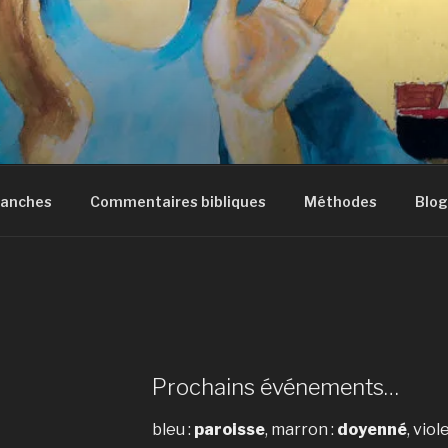
manches
Commentaires bibliques
Méthodes
Blog
Prochains événements…
bleu :
paroisse
, marron :
doyenné
, viole