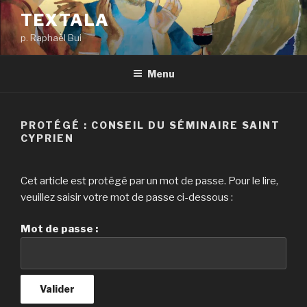
Aller
TEXTALA
au
p. Raphaël Bui
contenu
principal
Menu
PROTÉGÉ : CONSEIL DU SÉMINAIRE SAINT
CYPRIEN
Cet article est protégé par un mot de passe. Pour le lire,
veuillez saisir votre mot de passe ci-dessous :
Mot de passe :