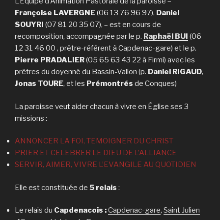
L’Equipe d’Animation Pastorale de la paroisse –
Françoise LAVERGNE
(06 13 76 96 97),
Daniel
SOUYRI
(07 81 20 35 07), – est en cours de
recomposition, accompagnée par le p.
Raphaël BUI
(06
12 31 46 00 , prêtre-référent à Capdenac-gare) et le p.
Pierre PRADALIER
(05 65 63 43 22 à Firmi) avec les
prêtres du doyenné du Bassin-Vallon (p.
Daniel RIGAUD
,
Jonas TOURE
, et les
Prémontrés
de Conques)
La paroisse veut aider chacun à vivre en Église ses 3
missions :
ANNONCER LA FOI, TEMOIGNER DU CHRIST
PRIER ET CELEBRER LE DIEU DE L’ALLIANCE
SERVIR, AIMER, VIVRE L’EVANGILE AU QUOTIDIEN
Elle est constituée de
5 relais
:
Le relais du
Capdenacois :
Capdenac-gare
,
Saint Julien