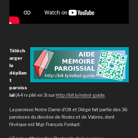
Téléch
arger
le
déplian
t
paroiss
ial
(A4 rv plié en 3) sur
http://bit.ly/ndod-guide
.
La paroisse Notre Dame d’Olt et Diège fait partie des 36
paroisses du diocèse de Rodez et de Vabres, dont
l’évêque est Mgr François Fonlupt.