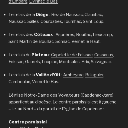
d’Empare
,
Livinhac le Bas
.
Le relais de la
Diège
:
Bez de Naussac
,
Claunhac
,
Naussac
,
Salles-Courbaties
,
Tournhac
,
Saint Loup
.
Le relais des
Côteaux
:
Asprières
,
Bouillac
,
Lieucamp
,
Saint Martin de Bouillac
,
Sonnac
,
Vernet le Haut
.
Le relais du
Plateau
:
Capelette de Foissac
,
Cassanus
,
Foissac
,
Gaurels
,
Loupiac
,
Montsales
,
Prix
,
Salvagnac
.
Le relais de la
Vallée d’Olt
:
Ambeyrac
,
Balaguier
,
Camboulan
,
Vernet le Bas
.
L’église Notre-Dame des Voyageurs (Capdenac-gare)
appartient au diocèse. Le centre paroissial est à gauche
– i.e. au Nord – du portail de l’église de Capdenac :
Centre paroissial