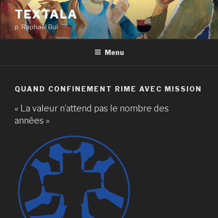
Aller
TEXTALA
au
p. Raphaël Bui
contenu
principal
Menu
QUAND CONFINEMENT RIME AVEC MISSION
« La valeur n’attend pas le nombre des
années »