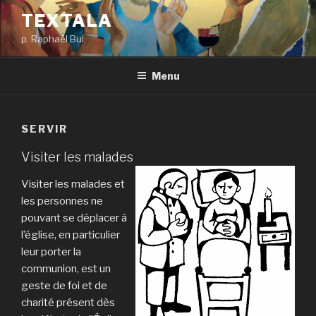
Aller
TEXTALA
au
p. Raphaël Bui
contenu
principal
Menu
SERVIR
Visiter les malades
Visiter les malades et
les personnes ne
pouvant se déplacer à
l’église, en particulier
leur porter la
communion, est un
geste de foi et de
charité présent dès