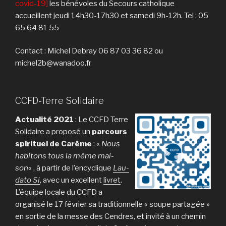
covid-19]
les bénévoles du Secours catholique
accueillent jeudi 14h30-17h30 et samedi 9h-12h. Tel : 05
65 64 81 55
Contact : Michel Debray 06 87 03 36 82 ou
michel2b@wanadoo.fr
CCFD-Terre Solidaire
Actualité 2021
: Le CCFD Terre
Solidaire a proposé un
parcours
spirituel de Carême
: «
Nous
habitons tous la même mai­
son
« , à partir de l’encyclique
Lau­
dato Si
, avec un excellent
livret
.
L’équipe locale du CCFD a
organisé le 17 février sa traditionnelle « soupe partagée »
en sortie de la messe des Cendres, et invité à un chemin