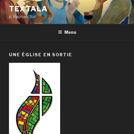
Aller
TEXTALA
au
p. Raphaël Bui
contenu
principal
Menu
UNE ÉGLISE EN SORTIE