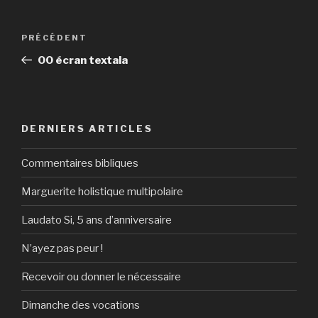
Navigation
Article
PRÉCÉDENT
de
précédent
00 écran textala
l’article
DERNIERS ARTICLES
Commentaires bibliques
Marguerite holistique multipolaire
Laudato Si, 5 ans d’anniversaire
N’ayez pas peur !
Recevoir ou donner le nécessaire
Dimanche des vocations