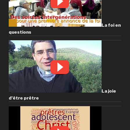
La foi en
questions
La joie
d'être prêtre