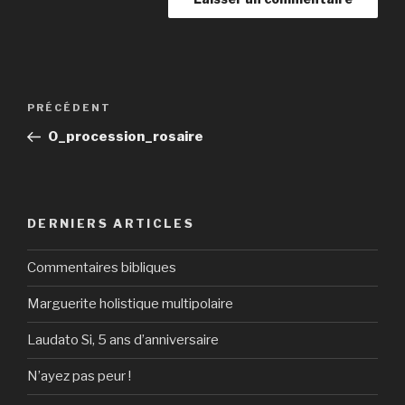
Navigation
Article
PRÉCÉDENT
de
précédent
0_procession_rosaire
l’article
DERNIERS ARTICLES
Commentaires bibliques
Marguerite holistique multipolaire
Laudato Si, 5 ans d’anniversaire
N’ayez pas peur !