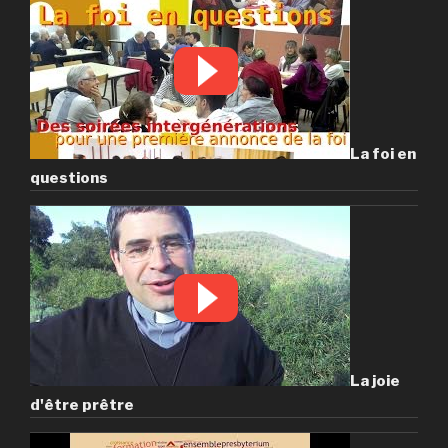
La foi en
questions
La joie
d'être prêtre