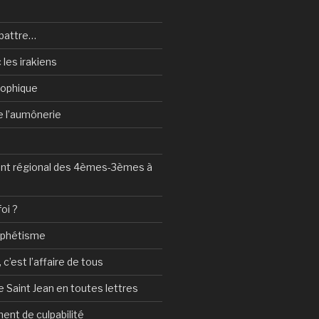
battre…
 les irakiens
sophique
de l’aumônerie
t régional des 4èmes-3èmes à
foi ?
ophétisme
c’est l’affaire de tous
 Saint Jean en toutes lettres
ent de culpabilité