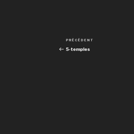
Navigation
Article
PRÉCÉDENT
de
précédent
5-temples
l’article