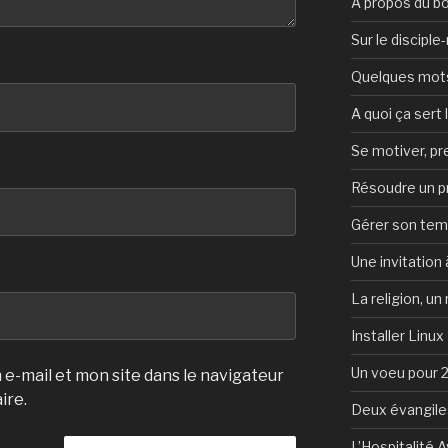
A propos du b
Sur le discipl
Quelques mots 
A quoi ça sert l
Se motiver, p
Résoudre un 
Gérer son te
Une invitation à
La religion, un
Installer Linux
Un voeu pour 
e-mail et mon site dans le navigateur
ire.
Deux évangile
L’Hospitalité 