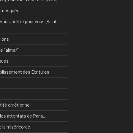
a mosquée
vous, prêtre pour vous (Saint
tions
e "aimer"
ques
plissement des Ecritures
ntité chrétienne
les attentats de Paris…
e la miséricorde