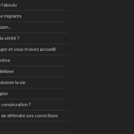
 l’absolu
 de migrants
Islam…
a vérité ?
nger et vous m’avez accueilli
prêtre
élébrer
 donner la vie
gion
 consécration ?
n de défendre ses convictions