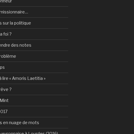
onheur
e-missionnaire…
sur la politique
a foi ?
rendre des notes
problème
mps
 lire « Amoris Laetitia »
 rêve ?
 Mint
2017
s en nuage de mots
Aveyronnaise à Lourdes (2016)