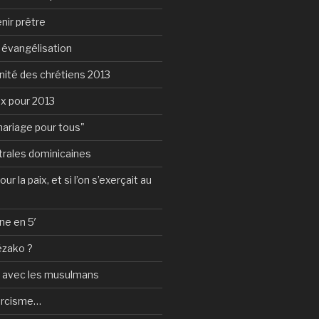
nir prêtre
e évangélisation
nité des chrétiens 2013
ux pour 2013
mariage pour tous"
rales dominicaines
ur la paix, et si l’on s’exerçait au
ne en 5′
ézako ?
e avec les musulmans
orcisme…