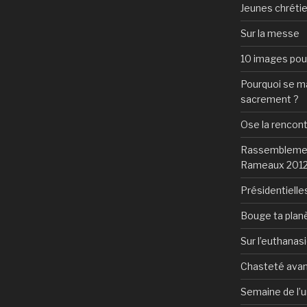
Jeunes chrétie
Sur la messe
10 images pour 
Pourquoi se mar
sacrement ?
Ose la rencon
Rassemblement
Rameaux 201
Présidentielles
Bouge ta plan
Sur l’euthanas
Chasteté avan
Semaine de l’u