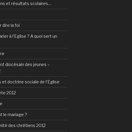
ns et résultats scolaires…
dire la foi
ier à l’Eglise ? A quoi sert un
tre
 diocésain des jeunes –
2
 et doctrine sociale de l’Eglise
ète 2012
ie
t le mariage ?
nité des chrétiens 2012