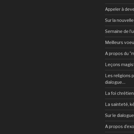
Appeler à deve
Sur la nouvell
Semaine de l’u
Meilleurs voe
A propos du "
Leçons magist
Les religions po
dialogue…
La foi chrétien
La sainteté, k
Sur le dialogu
A propos d’ex