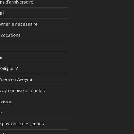
ans d’anniversaire
r !
onner le nécessaire
 vocations
ir
Religion ?
Prière en Aveyron
Aveyronnaise à Lourdes
vision
e
 pastorale des jeunes