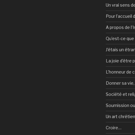
Un vrai sens de
Pour l’accueil
A propos de l’
Qu’est-ce que l
J’étais un étra
La joie d’être 
L’honneur de c
Donner sa vie,
Société et reli
Soumission ou
Un art chrétie
Croire…