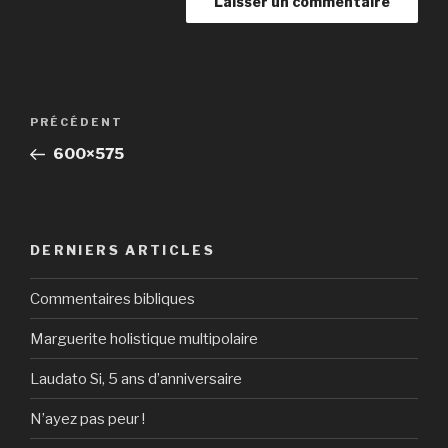
Navigation
Article
PRÉCÉDENT
de
précédent
600×575
l’article
DERNIERS ARTICLES
Commentaires bibliques
Marguerite holistique multipolaire
Laudato Si, 5 ans d’anniversaire
N’ayez pas peur !