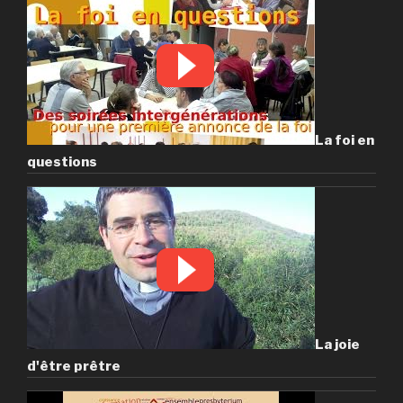
La foi en
questions
La joie
d'être prêtre