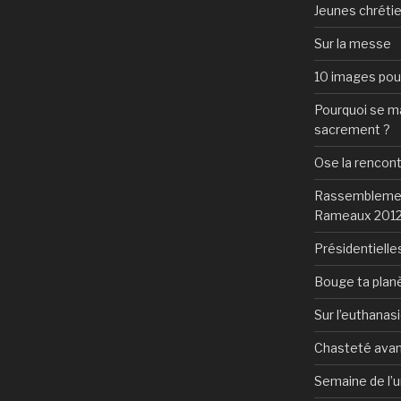
Jeunes chrétie
Sur la messe
10 images pour 
Pourquoi se mar
sacrement ?
Ose la rencon
Rassemblement
Rameaux 201
Présidentielles
Bouge ta plan
Sur l’euthanas
Chasteté avan
Semaine de l’u