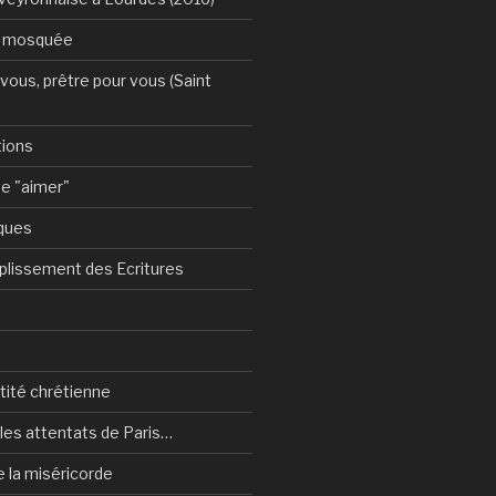
a mosquée
vous, prêtre pour vous (Saint
tions
e "aimer"
ques
plissement des Ecritures
ntité chrétienne
les attentats de Paris…
e la miséricorde