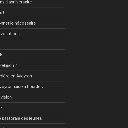
ans d’anniversaire
r !
onner le nécessaire
 vocations
ir
Religion ?
Prière en Aveyron
Aveyronnaise à Lourdes
vision
e
 pastorale des jeunes