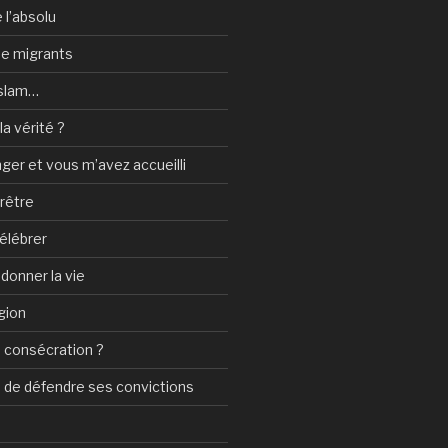
 l’absolu
 de migrants
Islam…
a vérité ?
nger et vous m’avez accueilli
prêtre
élébrer
 donner la vie
gion
 consécration ?
n de défendre ses convictions