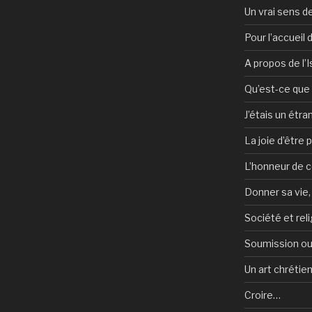
Un vrai sens de
Pour l’accueil
A propos de l’
Qu’est-ce que l
J’étais un étra
La joie d’être 
L’honneur de c
Donner sa vie,
Société et reli
Soumission ou
Un art chrétie
Croire…