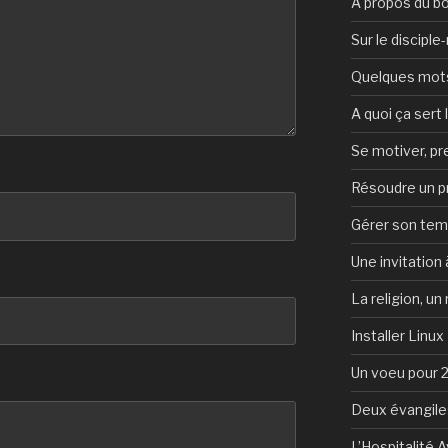
A propos du b
Sur le discipl
Quelques mots 
A quoi ça sert l
Se motiver, p
Résoudre un 
Gérer son te
Une invitation à
La religion, un
Installer Linux
Un voeu pour 
Deux évangile
L’Hospitalité 