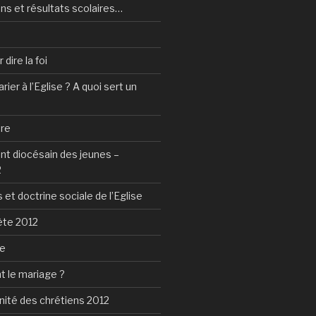
ns et résultats scolaires…
dire la foi
ier à l’Eglise ? A quoi sert un
tre
 diocésain des jeunes –
2
 et doctrine sociale de l’Eglise
ète 2012
ie
t le mariage ?
nité des chrétiens 2012