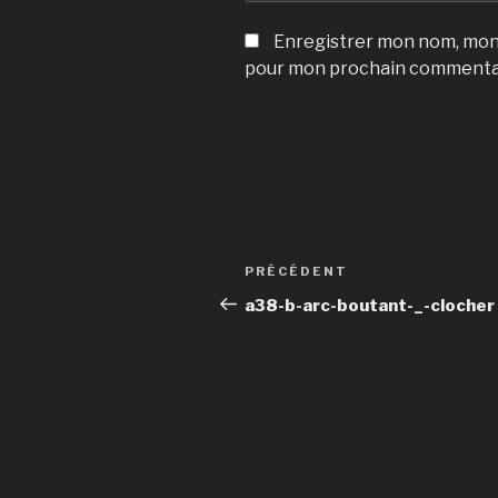
Enregistrer mon nom, mon 
pour mon prochain commenta
Navigation
Article
PRÉCÉDENT
de
précédent
a38-b-arc-boutant-_-clocher
l’article