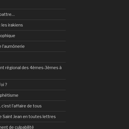
battre…
 les irakiens
sophique
de l’aumônerie
t régional des 4èmes-3èmes à
foi ?
ophétisme
c’est l’affaire de tous
 Saint Jean en toutes lettres
ent de culpabilité