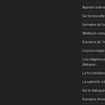
Appeler à deve
Sur la nouvell
Semaine de l’u
Meilleurs voe
A propos du "
Leçons magist
Les religions po
dialogue…
La foi chrétien
La sainteté, k
Sur le dialogu
A propos d’ex