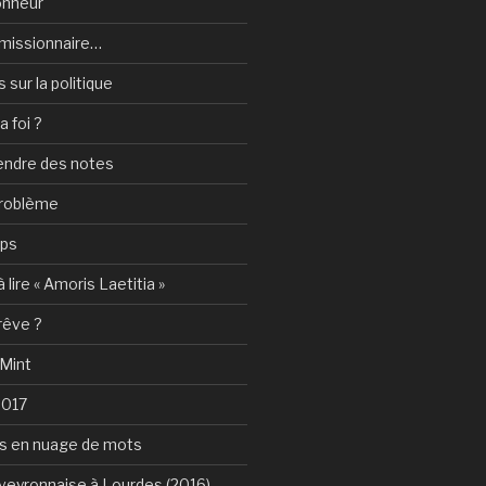
onheur
e-missionnaire…
sur la politique
a foi ?
rendre des notes
problème
mps
 lire « Amoris Laetitia »
 rêve ?
 Mint
2017
s en nuage de mots
Aveyronnaise à Lourdes (2016)