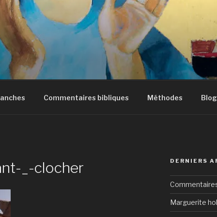
manches
Commentaires bibliques
Méthodes
Blog
DERNIERS A
nt-_-clocher
Commentaires 
Marguerite hol