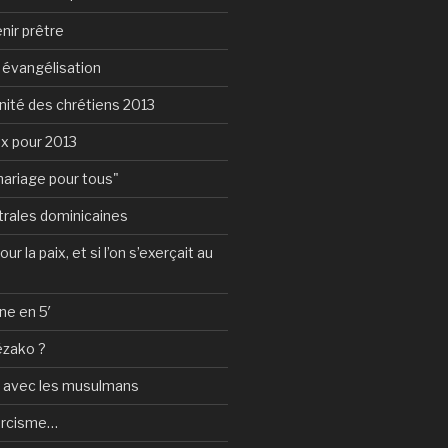
nir prêtre
e évangélisation
nité des chrétiens 2013
ux pour 2013
mariage pour tous"
rales dominicaines
ur la paix, et si l’on s’exerçait au
ne en 5′
ézako ?
e avec les musulmans
orcisme…