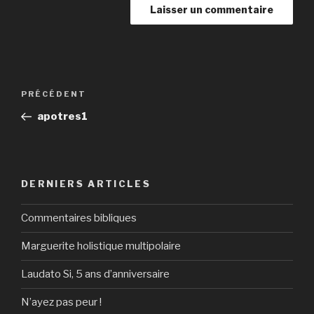
Navigation
Article
PRÉCÉDENT
de
précédent
apotres1
l’article
DERNIERS ARTICLES
Commentaires bibliques
Marguerite holistique multipolaire
Laudato Si, 5 ans d’anniversaire
N’ayez pas peur !