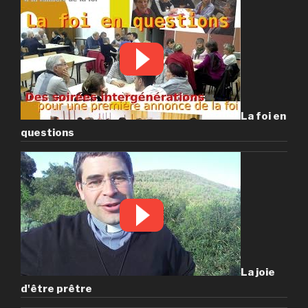
La foi en
questions
La joie
d'être prêtre