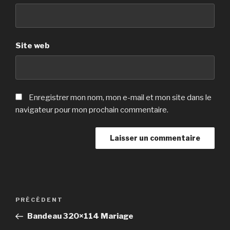
Site web
Enregistrer mon nom, mon e-mail et mon site dans le
navigateur pour mon prochain commentaire.
Navigation
Article
PRÉCÉDENT
de
précédent
Bandeau 320×114 Mariage
l’article