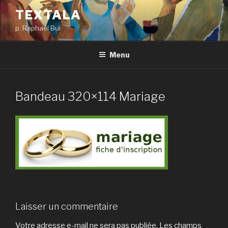
Aller
TEXTALA
au
p. Raphaël Bui
contenu
principal
Menu
Bandeau 320×114 Mariage
Laisser un commentaire
Votre adresse e-mail ne sera pas publiée.
Les champs