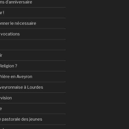
ans d’anniversaire
r !
onner le nécessaire
 vocations
ir
Religion ?
Prière en Aveyron
Aveyronnaise à Lourdes
vision
e
 pastorale des jeunes