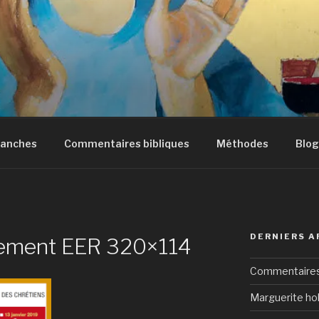
manches
Commentaires bibliques
Méthodes
Blog
DERNIERS A
ement EER 320×114
Commentaires 
Marguerite hol