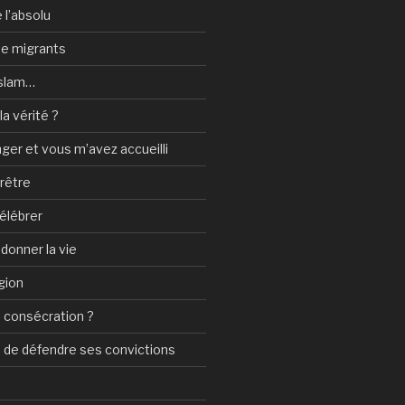
 l’absolu
 de migrants
Islam…
a vérité ?
nger et vous m’avez accueilli
prêtre
élébrer
 donner la vie
gion
 consécration ?
n de défendre ses convictions