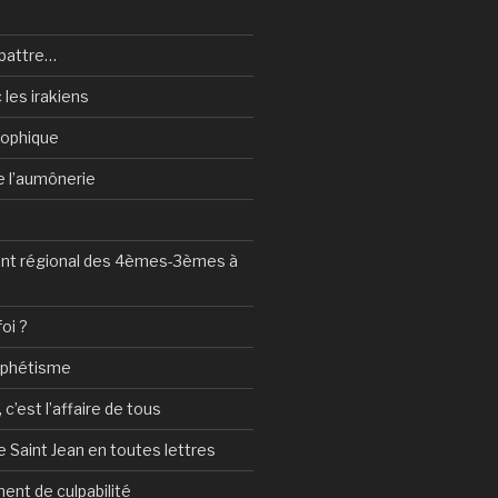
battre…
 les irakiens
sophique
de l’aumônerie
t régional des 4èmes-3èmes à
foi ?
ophétisme
c’est l’affaire de tous
 Saint Jean en toutes lettres
ent de culpabilité