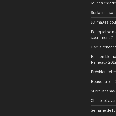
Jeunes chrétie
Sur la messe
10 images pour 
Pourquoi se mar
sacrement ?
Ose la rencon
Rassemblement
Rameaux 201
Présidentielles
Bouge ta plan
Sur l’euthanas
Chasteté avan
Semaine de l’u