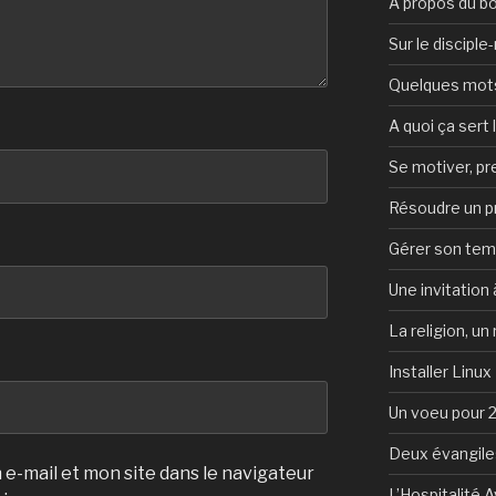
A propos du b
Sur le discipl
Quelques mots 
A quoi ça sert l
Se motiver, p
Résoudre un 
Gérer son te
Une invitation à
La religion, un
Installer Linux
Un voeu pour 
Deux évangile
e-mail et mon site dans le navigateur
L’Hospitalité 