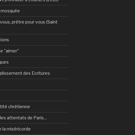
a mosquée
vous, prêtre pour vous (Saint
tions
e "aimer"
ques
plissement des Ecritures
ntité chrétienne
les attentats de Paris…
e la miséricorde