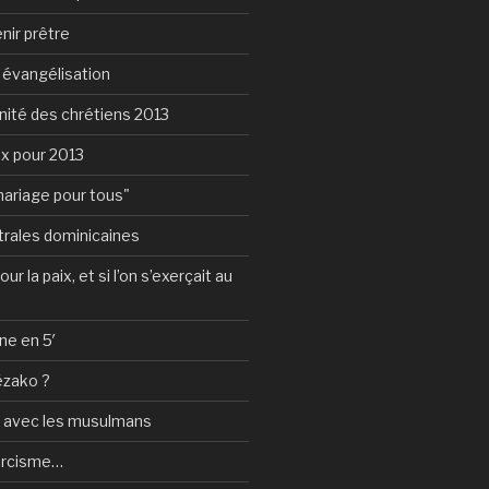
nir prêtre
e évangélisation
nité des chrétiens 2013
ux pour 2013
mariage pour tous"
rales dominicaines
ur la paix, et si l’on s’exerçait au
ne en 5′
ézako ?
e avec les musulmans
orcisme…