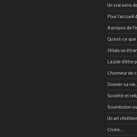
Un vrai sens de
Pour l’accueil
A propos de l’
Qu’est-ce que l
J’étais un étra
La joie d’être 
L’honneur de c
Donner sa vie,
Société et reli
Soumission ou
Un art chrétie
Croire…