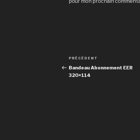
pour mon prochain commenta
Navigation
Article
PRÉCÉDENT
de
précédent
Bandeau Abonnement EER
320×114
l’article