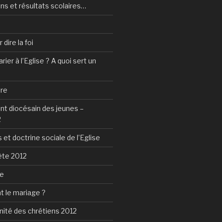
ns et résultats scolaires…
dire la foi
ier à l’Eglise ? A quoi sert un
tre
 diocésain des jeunes –
2
 et doctrine sociale de l’Eglise
ète 2012
ie
t le mariage ?
nité des chrétiens 2012