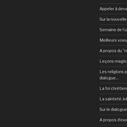
Appeler à deve
Sur la nouvell
Semaine de l’u
Meilleurs voe
A propos du "
Leçons magist
Les religions po
dialogue…
La foi chrétien
La sainteté, k
Sur le dialogu
A propos d’ex