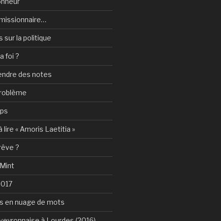
onheur
e-missionnaire…
sur la politique
a foi ?
rendre des notes
problème
mps
 lire « Amoris Laetitia »
 rêve ?
 Mint
2017
s en nuage de mots
Aveyronnaise à Lourdes (2016)