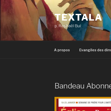
Aller
au
TEXTALA
contenu
principal
p. Raphaël Bui
A propos
Evangiles des di
Bandeau Abonn