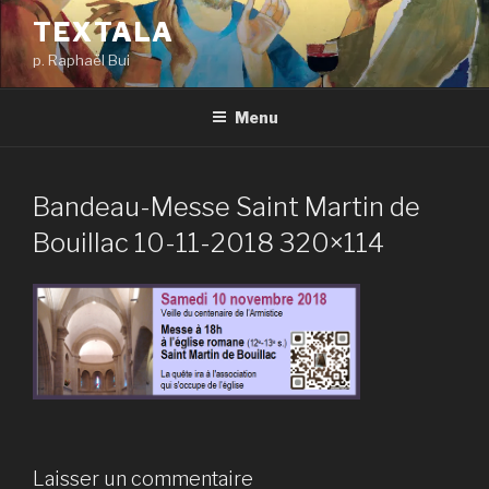
Aller
TEXTALA
au
p. Raphaël Bui
contenu
principal
Menu
Bandeau-Messe Saint Martin de
Bouillac 10-11-2018 320×114
Laisser un commentaire