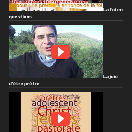
La foi en
questions
La joie
d'être prêtre