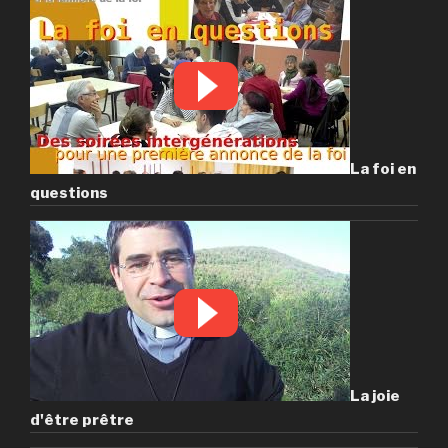
La foi en
questions
La joie
d'être prêtre