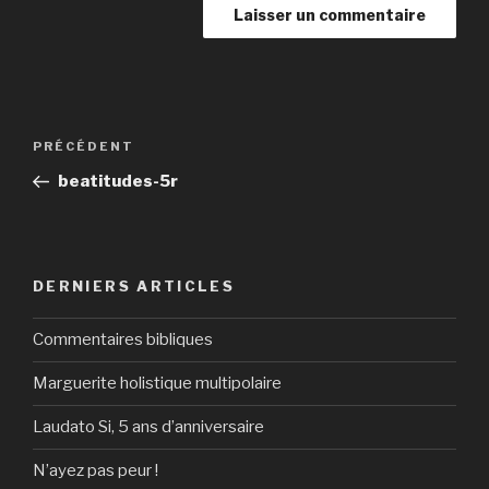
Navigation
Article
PRÉCÉDENT
de
précédent
beatitudes-5r
l’article
DERNIERS ARTICLES
Commentaires bibliques
Marguerite holistique multipolaire
Laudato Si, 5 ans d’anniversaire
N’ayez pas peur !