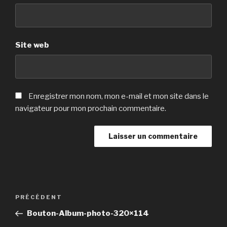
Site web
Enregistrer mon nom, mon e-mail et mon site dans le
navigateur pour mon prochain commentaire.
Navigation
Article
PRÉCÉDENT
de
précédent
Bouton-Album-photo-320×114
l’article