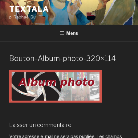
Aller
TEXTALA
au
p. Raphaël Bui
contenu
principal
Menu
Bouton-Album-photo-320×114
Laisser un commentaire
Votre adresse e-mail ne sera pas publiée.
Les champs