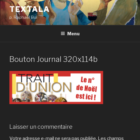
Aller
TEXTALA
au
p. Raphaël Bui
contenu
principal
Menu
Bouton Journal 320x114b
Laisser un commentaire
Votre adresse e-mail ne sera pas publiée.
Les champs