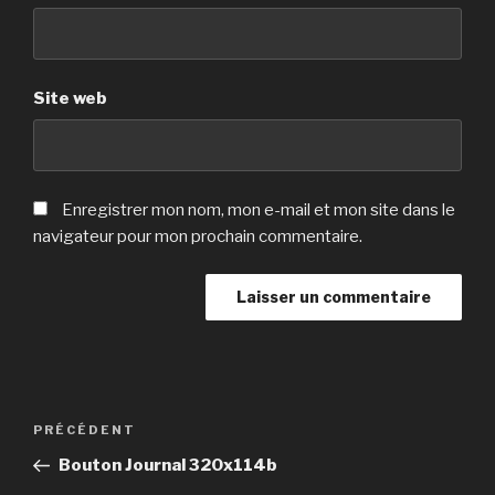
Site web
Enregistrer mon nom, mon e-mail et mon site dans le
navigateur pour mon prochain commentaire.
Navigation
Article
PRÉCÉDENT
de
précédent
Bouton Journal 320x114b
l’article