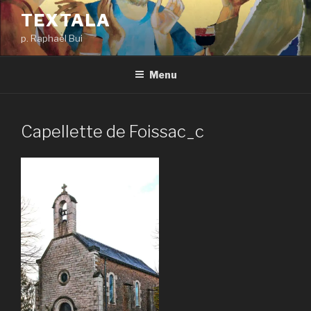
Aller
TEXTALA
au
p. Raphaël Bui
contenu
principal
Menu
Capellette de Foissac_c