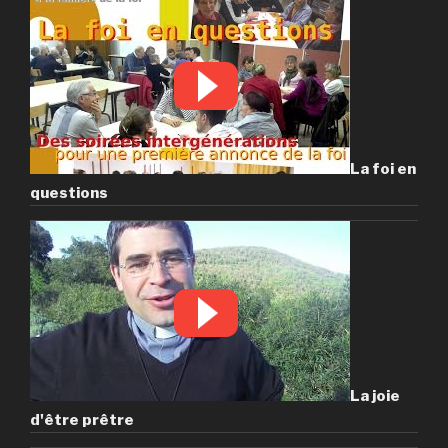
La foi en
questions
La joie
d'être prêtre