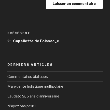
Navigation
Article
PRÉCÉDENT
de
précédent
Capellette de Foissac_c
l’article
DERNIERS ARTICLES
Commentaires bibliques
Marguerite holistique multipolaire
Laudato Si, 5 ans d’anniversaire
N’ayez pas peur !