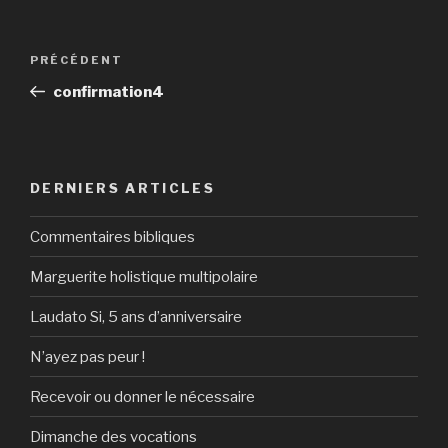
Navigation
Article
PRÉCÉDENT
de
précédent
confirmation4
l’article
DERNIERS ARTICLES
Commentaires bibliques
Marguerite holistique multipolaire
Laudato Si, 5 ans d’anniversaire
N’ayez pas peur !
Recevoir ou donner le nécessaire
Dimanche des vocations