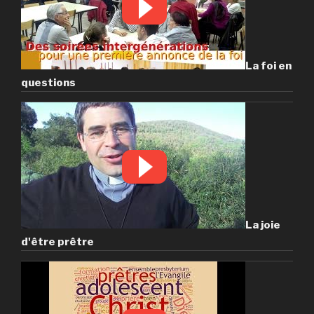
La foi en
questions
La joie
d'être prêtre