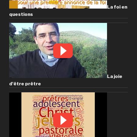
La foi en
questions
La joie
d'être prêtre