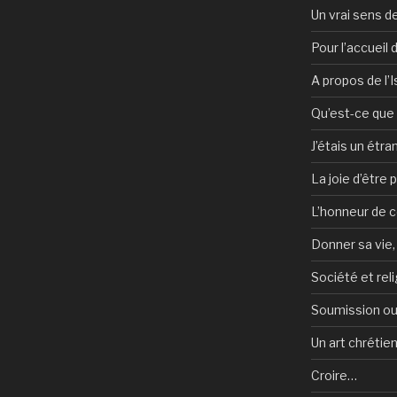
Un vrai sens de
Pour l’accueil
A propos de l’
Qu’est-ce que l
J’étais un étra
La joie d’être 
L’honneur de c
Donner sa vie,
Société et reli
Soumission ou
Un art chrétie
Croire…