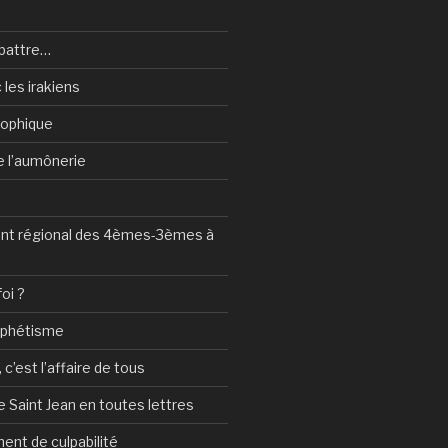
battre…
 les irakiens
sophique
de l’aumônerie
t régional des 4èmes-3èmes à
foi ?
ophétisme
c’est l’affaire de tous
 Saint Jean en toutes lettres
ent de culpabilité