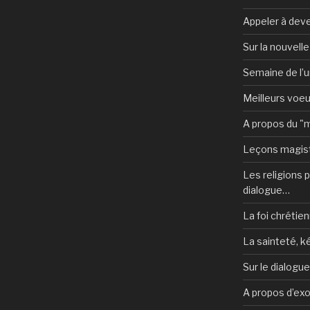
Appeler à deve
Sur la nouvell
Semaine de l’u
Meilleurs voe
A propos du "
Leçons magist
Les religions po
dialogue…
La foi chrétien
La sainteté, k
Sur le dialogu
A propos d’ex