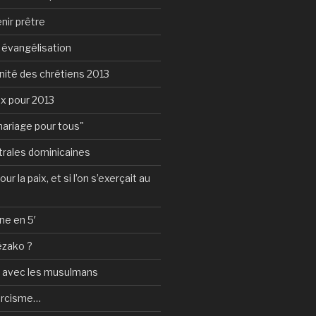
nir prêtre
e évangélisation
nité des chrétiens 2013
ux pour 2013
mariage pour tous"
rales dominicaines
ur la paix, et si l’on s’exerçait au
ne en 5′
ézako ?
e avec les musulmans
orcisme…