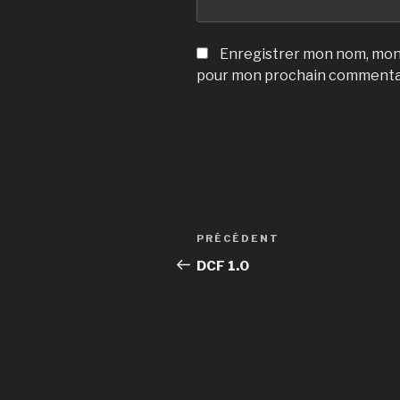
Enregistrer mon nom, mon 
pour mon prochain commenta
Navigation
Article
PRÉCÉDENT
de
précédent
DCF 1.0
l’article