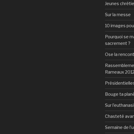
Jeunes chrétie
Sur la messe
10 images pour 
Pourquoi se mar
sacrement ?
Ose la rencon
Rassemblement
Rameaux 201
Présidentielles
Bouge ta plan
Sur l’euthanas
Chasteté avan
Semaine de l’u