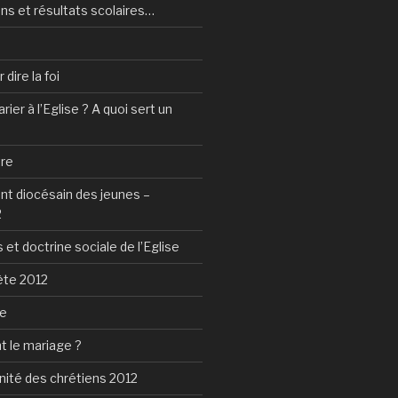
ns et résultats scolaires…
dire la foi
ier à l’Eglise ? A quoi sert un
tre
 diocésain des jeunes –
2
 et doctrine sociale de l’Eglise
ète 2012
ie
t le mariage ?
nité des chrétiens 2012