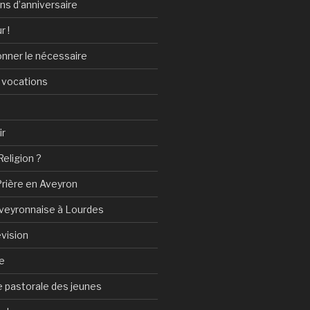
ans d’anniversaire
r !
onner le nécessaire
 vocations
ir
Religion ?
Prière en Aveyron
Aveyronnaise à Lourdes
vision
e
 pastorale des jeunes