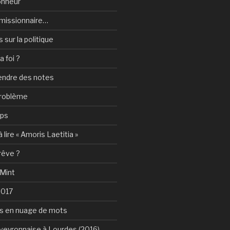
onheur
e-missionnaire…
sur la politique
a foi ?
rendre des notes
problème
mps
 lire « Amoris Laetitia »
 rêve ?
 Mint
2017
s en nuage de mots
Aveyronnaise à Lourdes (2016)