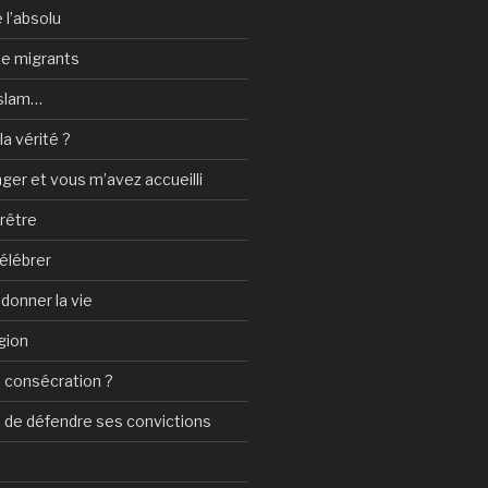
 l’absolu
 de migrants
Islam…
a vérité ?
nger et vous m’avez accueilli
prêtre
élébrer
 donner la vie
gion
 consécration ?
n de défendre ses convictions