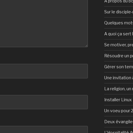
A propos du b
Sur le discipl
Quelques mots 
A quoi ça sert l
Se motiver, p
Résoudre un 
Gérer son te
Une invitation à
La religion, un
Installer Linux
Un voeu pour 
Deux évangile
L’Hospitalité 