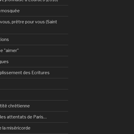
a mosquée
vous, prêtre pour vous (Saint
tions
e "aimer"
ques
plissement des Ecritures
ntité chrétienne
les attentats de Paris…
e la miséricorde